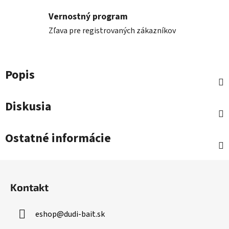
Vernostný program
Zľava pre registrovaných zákazníkov
Popis
Diskusia
Ostatné informácie
Z
á
Kontakt
p
ä
eshop
@
dudi-bait.sk
t