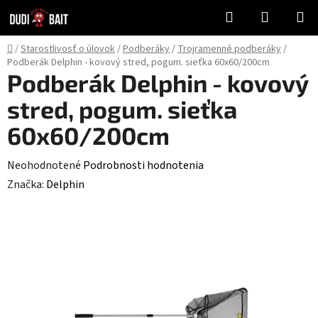
Prejsť
Hľadať
NÁKUP
na
KOŠÍK
obsah
Domov
/
Starostlivosť o úlovok
/
Podberáky
/
Trojramenné podberáky
/
Podberák Delphin - kovový stred, pogum. sieťka 60x60/200cm
Podberák Delphin - kovový
stred, pogum. sieťka
60x60/200cm
Priemerné
Neohodnotené
Podrobnosti hodnotenia
hodnotenie
Značka:
Delphin
produktu
je
0,0
z
5
hviezdičiek.