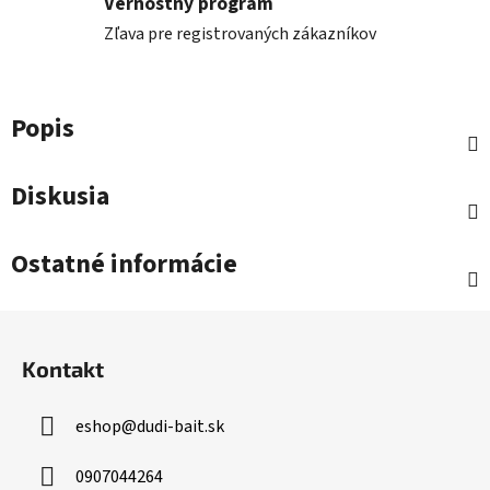
Vernostný program
Zľava pre registrovaných zákazníkov
Popis
Diskusia
Ostatné informácie
Z
á
Kontakt
p
ä
eshop
@
dudi-bait.sk
t
i
0907044264