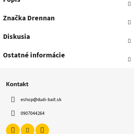
Značka
Drennan
Diskusia
Ostatné informácie
Z
á
Kontakt
p
ä
eshop
@
dudi-bait.sk
t
i
0907044264
e