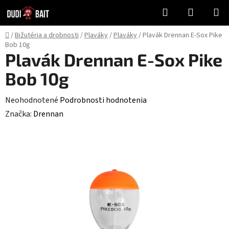
Prejsť
Hľadať
NÁKUP
na
KOŠÍK
obsah
Domov
/
Bižutéria a drobnosti
/
Plaváky
/
Plaváky
/
Plavák Drennan E-Sox Pike
Bob 10g
Plavák Drennan E-Sox Pike
Bob 10g
Priemerné
Neohodnotené
Podrobnosti hodnotenia
hodnotenie
Značka:
Drennan
produktu
je
0,0
z
5
hviezdičiek.