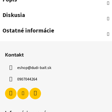
Diskusia
Ostatné informácie
Z
á
Kontakt
p
ä
eshop
@
dudi-bait.sk
t
i
0907044264
e