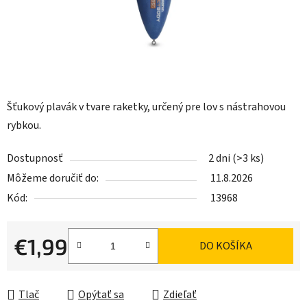
Šťukový plavák v tvare raketky, určený pre lov s nástrahovou
rybkou.
Dostupnosť
2 dni
(>3 ks)
Môžeme doručiť do:
11.8.2026
Kód:
13968
€1,99
DO KOŠÍKA
Jednotková cena:
Tlač
Opýtať sa
Zdieľať