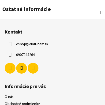
Ostatné informácie
Z
á
Kontakt
p
ä
eshop
@
dudi-bait.sk
t
i
0907044264
e
Informácie pre vás
O nás
Obchodné podmienky