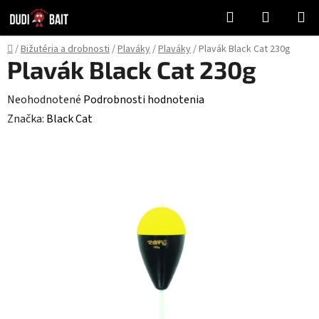
Prejsť
Hľadať
NÁKUP
na
KOŠÍK
obsah
Domov
/
Bižutéria a drobnosti
/
Plaváky
/
Plaváky
/
Plavák Black Cat 230g
Plavák Black Cat 230g
Priemerné
Neohodnotené
Podrobnosti hodnotenia
hodnotenie
Značka:
Black Cat
produktu
je
0,0
z
5
hviezdičiek.