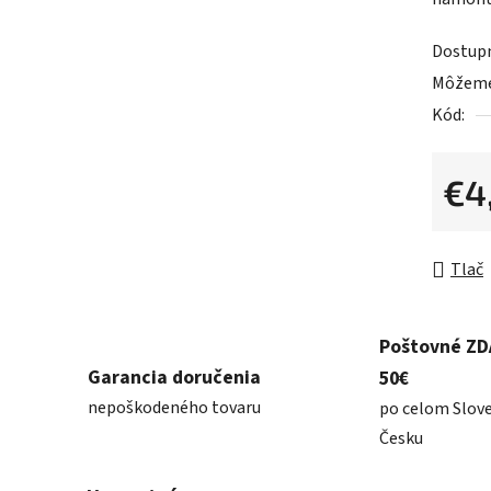
0,0
z
Dostup
5
Môžeme 
hviezdič
Kód:
€4
Jednot
Tlač
Poštovné Z
Garancia doručenia
50€
nepoškodeného tovaru
po celom Slov
Česku