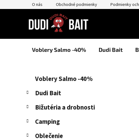
Prejsť
O nás
Obchodné podmienky
Podmienky och
na
obsah
Voblery Salmo -40%
Dudi Bait
B
B
K
Preskočiť
Voblery Salmo -40%
a
kategórie
o
t
č
Dudi Bait
e
n
g
Bižutéria a drobnosti
ý
ó
p
r
Camping
i
a
e
n
Oblečenie