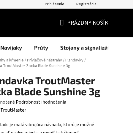
Prihlásenie
Registrácia
užití cookies
Formuláre
Blog
NAŠI PARTNERI - predajcov
PRÁZDNY KOŠÍK
NÁKUPNÝ
KOŠÍK
Navijaky
Prúty
Stojany a signalizátory
ahy a kŕmenie
/
Prívlačové nástrahy
/
Plandavky
/
a TroutMaster Zocka Blade Sunshine 3g
ndavka TroutMaster
ka Blade Sunshine 3g
rné
notené
Podrobnosti hodnotenia
enie
:
TroutMaster
tu
lade je malá vibrujúca návnada, ktorú je možné
vať na dve miesta a meniť tak činnosť.