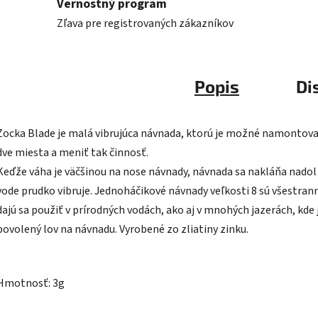
Vernostný program
Zľava pre registrovaných zákazníkov
Popis
Di
Zocka Blade je malá vibrujúca návnada, ktorú je možné namontova
dve miesta a meniť tak činnosť.
Keďže váha je väčšinou na nose návnady, návnada sa nakláňa nadol
vode prudko vibruje. Jednoháčikové návnady veľkosti 8 sú všestran
dajú sa použiť v prírodných vodách, ako aj v mnohých jazerách, kde 
povolený lov na návnadu. Vyrobené zo zliatiny zinku.
Hmotnosť: 3g