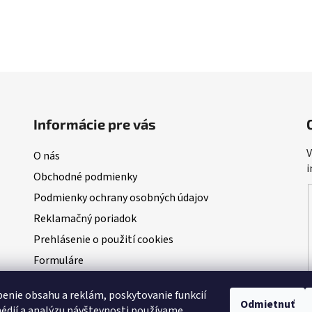
Informácie pre vás
V
O nás
i
Obchodné podmienky
Podmienky ochrany osobných údajov
Reklamačný poriadok
Prehlásenie o použití cookies
Formuláre
Blog
enie obsahu a reklám, poskytovanie funkcií
NAŠI PARTNERI - predajcovia Dudi Bait
Odmietnuť
édií a analýzu návštevnosti používame