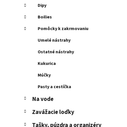
Dipy
Boilies
Pomôcky k zakrmovaniu
Umelé nástrahy
Ostatné nástrahy
Kukurica
Múčky
Pasty a cestíčka
Na vode
Zavážacie loďky
Tašky, púzdra a organizéry