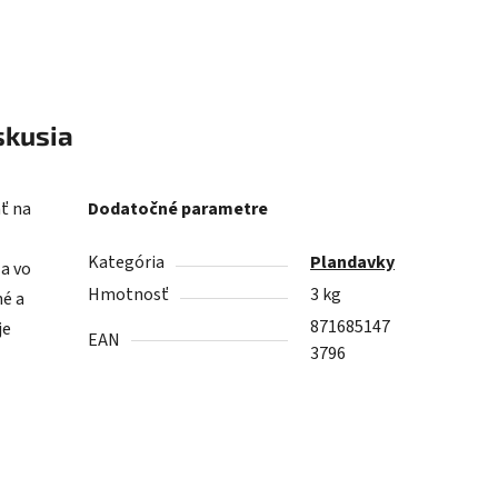
skusia
ť na
Dodatočné parametre
Kategória
Plandavky
 a vo
Hmotnosť
3 kg
né a
871685147
je
EAN
3796