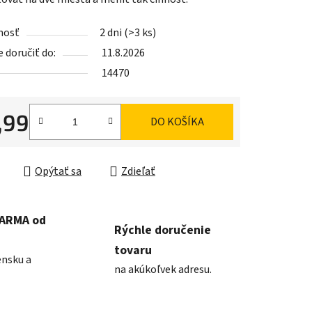
nosť
2 dni
(>3 ks)
doručiť do:
11.8.2026
iek.
14470
,99
DO KOŠÍKA
ková cena:
Opýtať sa
Zdieľať
DARMA od
Rýchle doručenie
tovaru
ensku a
na akúkoľvek adresu.