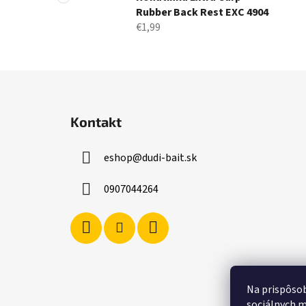
Rubber Back Rest EXC 4904
€1,99
Z
á
Kontakt
p
ä
eshop
@
dudi-bait.sk
t
i
0907044264
e
Na prispôsob
sociálnych m