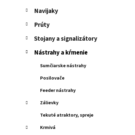
e
l
Navijaky
Prúty
Stojany a signalizátory
Nástrahy a kŕmenie
Sumčiarske nástrahy
Posilovače
Feeder nástrahy
Zálievky
Tekuté atraktory, spreje
Krmivá