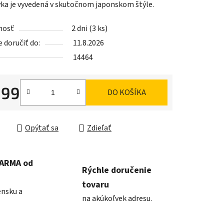
ka je vyvedená v skutočnom japonskom štýle.
nosť
2 dni
(3 ks)
doručiť do:
11.8.2026
14464
iek.
,99
DO KOŠÍKA
ková cena:
Opýtať sa
Zdieľať
DARMA od
Rýchle doručenie
tovaru
ensku a
na akúkoľvek adresu.