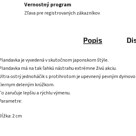
Vernostný program
Zľava pre registrovaných zákazníkov
Popis
Di
Plandavka je vyvedená v skutočnom japonskom štýle.
Plandavka má na tak ľahkú nástrahu extrémne živú akciu.
Ultra ostrý jednoháčik s protihrotom je upevnený pevným dymovo
čiernym deleným krúžkom.
To zaručuje lepšiu a rýchlu výmenu.
Parametre:
Dĺžka: 2 cm