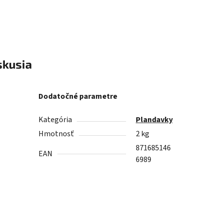
skusia
Dodatočné parametre
Kategória
Plandavky
Hmotnosť
2 kg
871685146
EAN
6989