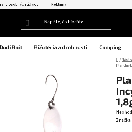
rany osobných údajov
Reklamačný poriadok
Prehlásenie o po
Dudi Bait
Bižutéria a drobnosti
Camping
Domov
/
Nástr
Plandavk
Pla
Inc
1,8
Prieme
Neohod
hodnot
Značka
produk