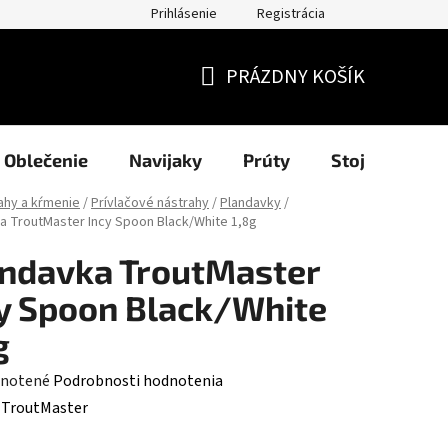
Prihlásenie
Registrácia
užití cookies
Formuláre
Blog
NAŠI PARTNERI - predajcov
PRÁZDNY KOŠÍK
NÁKUPNÝ
KOŠÍK
Oblečenie
Navijaky
Prúty
Stojany a sig
ahy a kŕmenie
/
Prívlačové nástrahy
/
Plandavky
/
a TroutMaster Incy Spoon Black/White 1,8g
ndavka TroutMaster
y Spoon Black/White
g
rné
notené
Podrobnosti hodnotenia
enie
:
TroutMaster
tu