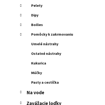
Pelety
Dipy
Boilies
Pomôcky k zakrmovaniu
Umelé nástrahy
Ostatné nástrahy
Kukurica
Múčky
Pasty a cestíčka
Na vode
Zavážacie loďky