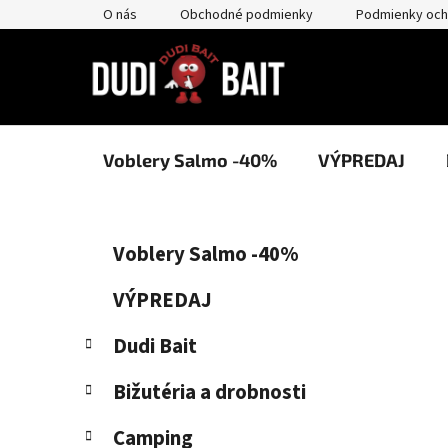
Prejsť
O nás
Obchodné podmienky
Podmienky och
na
obsah
Voblery Salmo -40%
VÝPREDAJ
B
K
Preskočiť
Voblery Salmo -40%
a
kategórie
o
t
č
VÝPREDAJ
e
n
g
Dudi Bait
ý
ó
p
r
Bižutéria a drobnosti
i
a
e
n
Camping