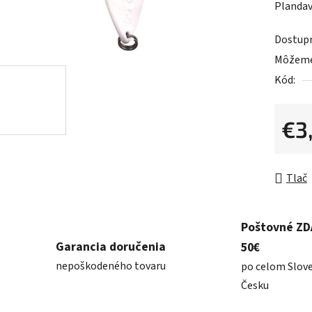
Plandav
je
0,0
Dostup
z
Môžeme 
5
Kód:
hviezdič
€3
Jednot
Tlač
Poštovné Z
Garancia doručenia
50€
nepoškodeného tovaru
po celom Slov
Česku