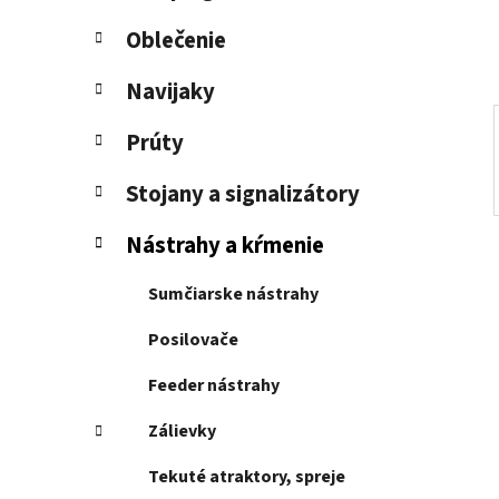
e
l
Oblečenie
Navijaky
Prúty
Stojany a signalizátory
Nástrahy a kŕmenie
Sumčiarske nástrahy
Posilovače
Feeder nástrahy
Zálievky
Tekuté atraktory, spreje