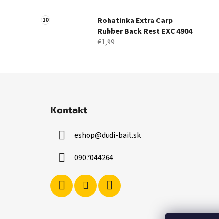
Rohatinka Extra Carp
Rubber Back Rest EXC 4904
€1,99
Z
á
Kontakt
p
ä
eshop
@
dudi-bait.sk
t
i
0907044264
e