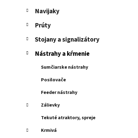
e
l
Navijaky
Prúty
Stojany a signalizátory
Nástrahy a kŕmenie
Sumčiarske nástrahy
Posilovače
Feeder nástrahy
Zálievky
Tekuté atraktory, spreje
Krmivá