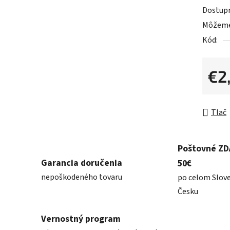
0,0
Dostup
z
Môžeme 
5
Kód:
hviezdič
€2
Jednot
Tlač
Poštovné Z
Garancia doručenia
50€
nepoškodeného tovaru
po celom Slov
Česku
Vernostný program