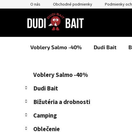
Prejsť
O nás
Obchodné podmienky
Podmienky och
na
obsah
Voblery Salmo -40%
Dudi Bait
B
B
K
Preskočiť
Voblery Salmo -40%
a
kategórie
o
t
č
Dudi Bait
e
n
g
Bižutéria a drobnosti
ý
ó
p
r
Camping
i
a
e
n
Oblečenie