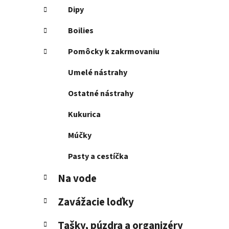
Dipy
Boilies
Pomôcky k zakrmovaniu
Umelé nástrahy
Ostatné nástrahy
Kukurica
Múčky
Pasty a cestíčka
Na vode
Zavážacie loďky
Tašky, púzdra a organizéry