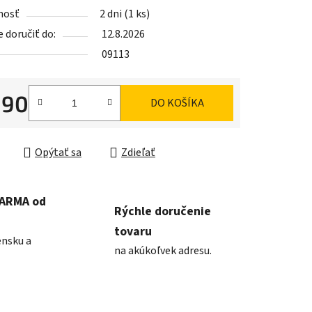
nosť
2 dni
(1 ks)
doručiť do:
12.8.2026
09113
iek.
,90
DO KOŠÍKA
ková cena:
Opýtať sa
Zdieľať
DARMA od
Rýchle doručenie
tovaru
ensku a
na akúkoľvek adresu.