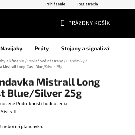
Prihlásenie
Registrácia
užití cookies
Formuláre
Blog
NAŠI PARTNERI - predajcov
PRÁZDNY KOŠÍK
NÁKUPNÝ
KOŠÍK
Navijaky
Prúty
Stojany a signalizátory
ahy a kŕmenie
/
Prívlačové nástrahy
/
Plandavky
/
 Mistrall Long Cast Blue/Silver 25g
ndavka Mistrall Long
t Blue/Silver 25g
rné
notené
Podrobnosti hodnotenia
enie
:
Mistrall
tu
trieborná plandavka.