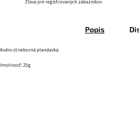
Zľava pre registrovaných zákazníkov
Popis
Di
Modro strieborná plandavka.
Hmotnosť: 25g