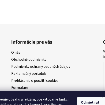
Informácie pre vás
V
O nás
i
Obchodné podmienky
Podmienky ochrany osobných údajov
Reklamačný poriadok
Prehlásenie o použití cookies
Formuláre
Blog
enie obsahu a reklám, poskytovanie funkcií
NAŠI PARTNERI - predajcovia Dudi Bait
Odmietnuť
édií a analýzu návštevnosti používame