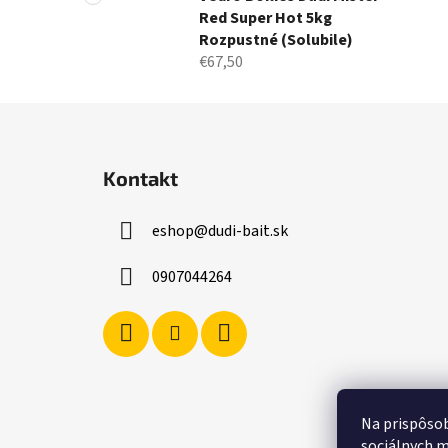
Red Super Hot 5kg
Rozpustné (Solubile)
€67,50
Z
á
Kontakt
p
ä
eshop
@
dudi-bait.sk
t
i
0907044264
e
Na prispôsob
sociálnych m