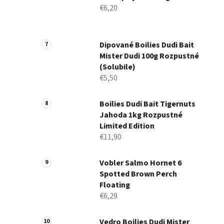
€6,20
Dipované Boilies Dudi Bait
Mister Dudi 100g Rozpustné
(Solubile)
€5,50
Boilies Dudi Bait Tigernuts
Jahoda 1kg Rozpustné
Limited Edition
€11,90
Vobler Salmo Hornet 6
Spotted Brown Perch
Floating
€6,29
Vedro Boilies Dudi Mister