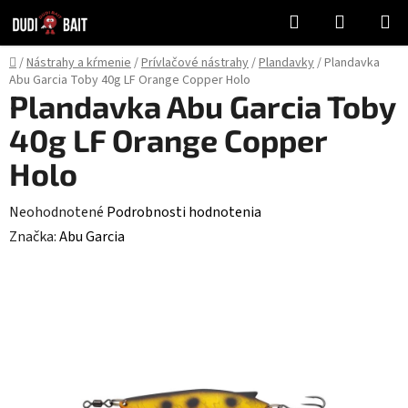
Prejsť
Hľadať
NÁKUP
na
KOŠÍK
obsah
Domov
/
Nástrahy a kŕmenie
/
Prívlačové nástrahy
/
Plandavky
/
Plandavka
Abu Garcia Toby 40g LF Orange Copper Holo
Plandavka Abu Garcia Toby
40g LF Orange Copper
Holo
Priemerné
Neohodnotené
Podrobnosti hodnotenia
hodnotenie
Značka:
Abu Garcia
produktu
je
0,0
z
5
hviezdičiek.