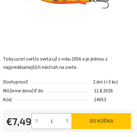
Toby uzrel svetlo sveta už v roku 1956 a je jednou z
najpredávanejších nástrah na svete.
Dostupnosť
2 dni
(>3 ks)
Môžeme doručiť do:
11.8.2026
Kód:
14653
€7,49
DO KOŠÍKA
Jednotková cena: