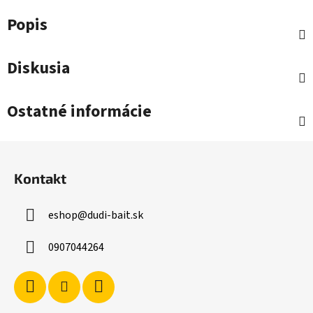
Popis
Diskusia
Ostatné informácie
Z
á
Kontakt
p
ä
eshop
@
dudi-bait.sk
t
i
0907044264
e