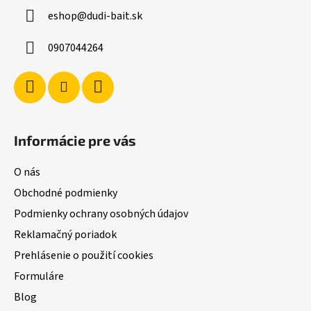
ä
eshop
@
dudi-bait.sk
t
i
0907044264
e
Informácie pre vás
O nás
Obchodné podmienky
Podmienky ochrany osobných údajov
Reklamačný poriadok
Prehlásenie o použití cookies
Formuláre
Blog