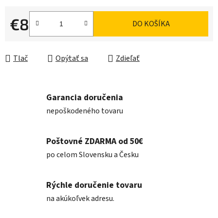
€8
DO KOŠÍKA
Jednotková cena:
Tlač
Opýtať sa
Zdieľať
Garancia doručenia
nepoškodeného tovaru
Poštovné ZDARMA od 50€
po celom Slovensku a Česku
Rýchle doručenie tovaru
na akúkoľvek adresu.