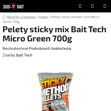
Prejsť
Hľadať
NÁKUP
na
KOŠÍK
obsah
Domov
/
Nástrahy a kŕmenie
/
Pelety
/
Pelety sticky mix Bait Tech Micro
Green 700g
Pelety sticky mix Bait Tech
Micro Green 700g
Priemerné
Neohodnotené
Podrobnosti hodnotenia
hodnotenie
Značka:
Bait Tech
produktu
je
0,0
z
5
hviezdičiek.