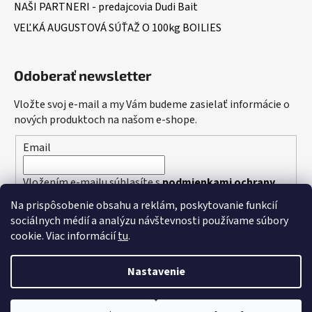
NAŠI PARTNERI - predajcovia Dudi Bait
VEĽKÁ AUGUSTOVÁ SÚŤAŽ O 100kg BOILIES
Odoberať newsletter
Vložte svoj e-mail a my Vám budeme zasielať informácie o
nových produktoch na našom e-shope.
Email
Vložením e-mailu súhlasíte s
podmienkami ochrany
osobných údajov
Na prispôsobenie obsahu a reklám, poskytovanie funkcií
sociálnych médií a analýzu návštevnosti používame súbory
PRIHLÁSIŤ SA
cookie. Viac informácií
tu
.
Nastavenie
Vytvoril Shoptet