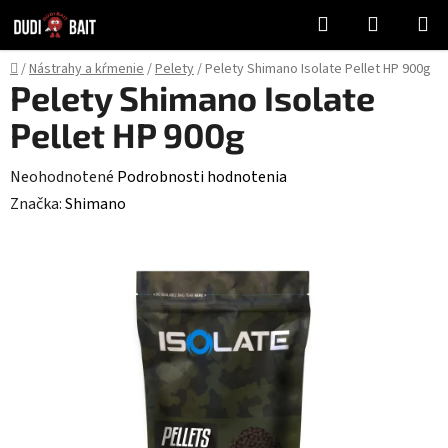
Prejsť
Hľadať
NÁKUP
na
KOŠÍK
obsah
Domov
/
Nástrahy a kŕmenie
/
Pelety
/
Pelety Shimano Isolate Pellet HP 900g
Pelety Shimano Isolate
Pellet HP 900g
Priemerné
Neohodnotené
Podrobnosti hodnotenia
hodnotenie
Značka:
Shimano
produktu
je
0,0
z
5
hviezdičiek.