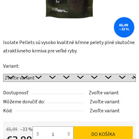
€5,99
–33 %
Isolate Pellets sú vysoko kvalitné kŕmne pelety plné skutočne
atraktívneho krmiva pre veľké ryby.
Variant:
Dostupnosť
Zvoľte variant
Môžeme doručiť do:
Zvoľte variant
Kód:
Zvoľte variant
€5,99
–33 %
DO KOŠÍKA