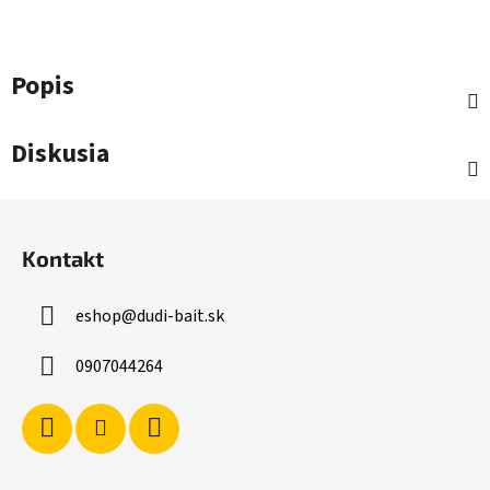
Popis
Diskusia
Z
á
Kontakt
p
ä
eshop
@
dudi-bait.sk
t
i
0907044264
e