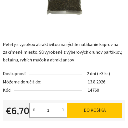
Pelety s vysokou atraktivitou na rýchle nalákanie kaprov na
zakŕmené miesto. Sú vyrobené z výberových druhov partiklov,
betaínu, rybích múčok a atraktantov.
Dostupnosť
2 dni
(>3 ks)
Môžeme doručiť do:
13.8.2026
Kód:
14760
€6,70
DO KOŠÍKA
Jednotková cena: