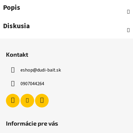
Popis
Diskusia
Z
á
Kontakt
p
ä
eshop
@
dudi-bait.sk
t
i
0907044264
e
Informácie pre vás