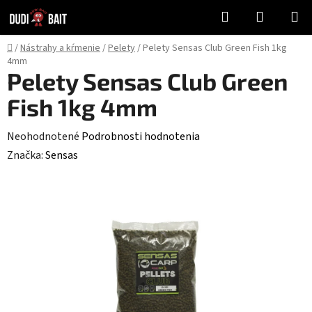
Prejsť
Hľadať
NÁKUP
na
KOŠÍK
obsah
Domov
/
Nástrahy a kŕmenie
/
Pelety
/
Pelety Sensas Club Green Fish 1kg
4mm
Pelety Sensas Club Green
Fish 1kg 4mm
Priemerné
Neohodnotené
Podrobnosti hodnotenia
hodnotenie
Značka:
Sensas
produktu
je
0,0
z
5
hviezdičiek.