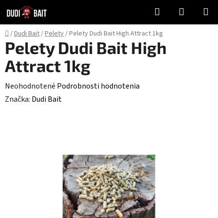
Prejsť
Hľadať
NÁKUP
na
KOŠÍK
obsah
Domov
/
Dudi Bait
/
Pelety
/
Pelety Dudi Bait High Attract 1kg
Pelety Dudi Bait High
Attract 1kg
Priemerné
Neohodnotené
Podrobnosti hodnotenia
hodnotenie
Značka:
Dudi Bait
produktu
je
0,0
z
5
hviezdičiek.