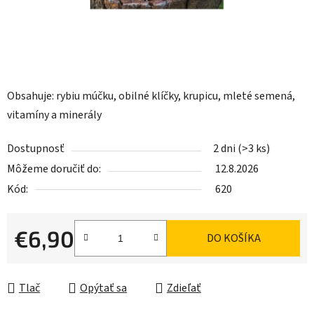
Obsahuje: rybiu múčku, obilné klíčky, krupicu, mleté ​​semená,
vitamíny a minerály
Dostupnosť
2 dni
(>3 ks)
Môžeme doručiť do:
12.8.2026
Kód:
620
€6,90
DO KOŠÍKA
Jednotková cena:
Tlač
Opýtať sa
Zdieľať