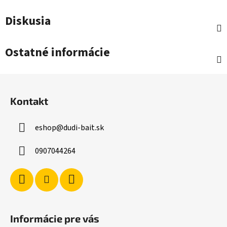
Diskusia
Ostatné informácie
Z
á
Kontakt
p
ä
eshop
@
dudi-bait.sk
t
i
0907044264
e
Informácie pre vás