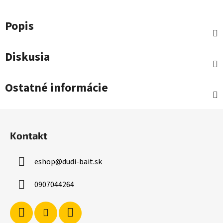
Popis
Diskusia
Ostatné informácie
Z
á
Kontakt
p
ä
eshop
@
dudi-bait.sk
t
i
0907044264
e