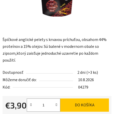
Špičkové anglické pelety s krvavou príchuťou, obsahom 44%
proteínov a 15% olejov. Sú balené v modernom obale so
zipsom,ktorý zaisťuje jednoduché uzavretie po každom
použití.
Dostupnosť
2 dni
(>3 ks)
Môžeme doručiť do:
10.8.2026
Kód:
04279
€3,90
DO KOŠÍKA
Jednotková cena: