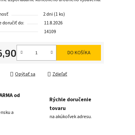
nosť
2 dni
(1 ks)
doručiť do:
11.8.2026
iek.
14109
6,90
DO KOŠÍKA
ková cena:
Opýtať sa
Zdieľať
DARMA od
Rýchle doručenie
tovaru
ensku a
na akúkoľvek adresu.