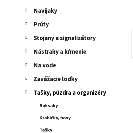
e
l
Navijaky
Prúty
Stojany a signalizátory
Nástrahy a kŕmenie
Na vode
Zavážacie loďky
Tašky, púzdra a organizéry
Ruksaky
Krabičky, boxy
Tašky