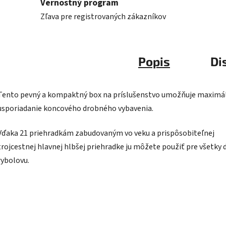
Vernostný program
Zľava pre registrovaných zákazníkov
Popis
Di
Tento pevný a kompaktný box na príslušenstvo umožňuje maximá
usporiadanie koncového drobného vybavenia.
Vďaka 21 priehradkám zabudovaným vo veku a prispôsobiteľnej
trojcestnej hlavnej hlbšej priehradke ju môžete použiť pre všetky 
rybolovu.