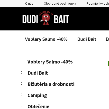
Prejsť
O nás
Obchodné podmienky
Podmienky och
na
obsah
Voblery Salmo -40%
Dudi Bait
B
B
K
Preskočiť
Voblery Salmo -40%
a
kategórie
o
t
č
Dudi Bait
e
n
g
Bižutéria a drobnosti
ý
ó
p
r
Camping
i
a
e
n
Oblečenie