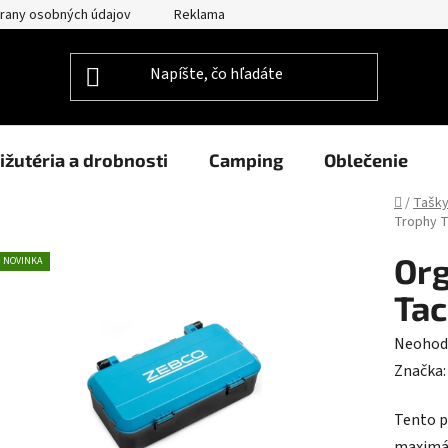
rany osobných údajov
Reklamačný poriadok
Prehlásenie o po
ižutéria a drobnosti
Camping
Oblečenie
Domov
/
Tašky
Trophy T
Org
NOVINKA
Tac
Prieme
Neohod
hodnot
Značka
produk
Tento p
je
maximál