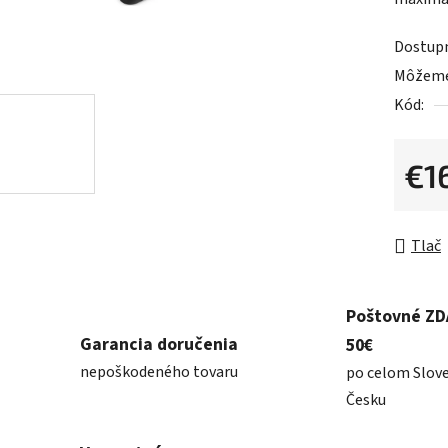
0,0
z
Dostup
5
Môžeme 
hviezdič
Kód:
€1
Jednot
Tlač
Poštovné Z
Garancia doručenia
50€
nepoškodeného tovaru
po celom Slov
Česku