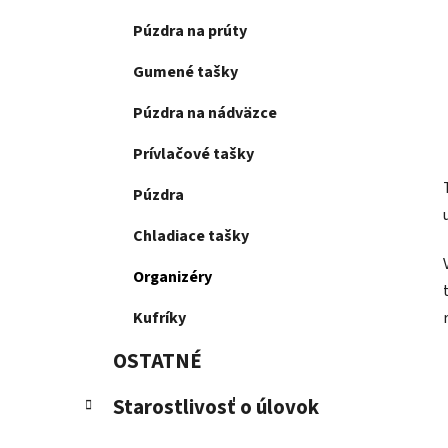
Púzdra na prúty
Gumené tašky
Púzdra na nádväzce
Prívlačové tašky
Púzdra
Chladiace tašky
Organizéry
Kufríky
OSTATNÉ
Starostlivosť o úlovok