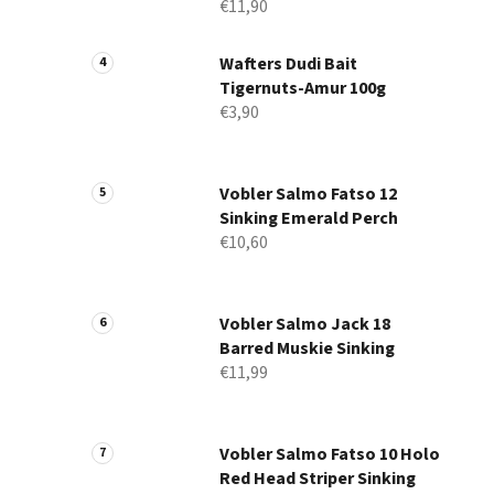
€11,90
Wafters Dudi Bait
Tigernuts-Amur 100g
€3,90
Vobler Salmo Fatso 12
Sinking Emerald Perch
€10,60
Vobler Salmo Jack 18
Barred Muskie Sinking
€11,99
Vobler Salmo Fatso 10 Holo
Red Head Striper Sinking