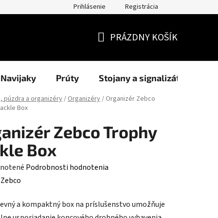
Prihlásenie
Registrácia
užití cookies
Formuláre
Blog
NAŠI PARTNERI - predajcov
PRÁZDNY KOŠÍK
NÁKUPNÝ
KOŠÍK
Navijaky
Prúty
Stojany a signalizátory
, púzdra a organizéry
/
Organizéry
/
Organizér Zebco
ackle Box
anizér Zebco Trophy
kle Box
rné
notené
Podrobnosti hodnotenia
enie
:
Zebco
tu
evný a kompaktný box na príslušenstvo umožňuje
ne usporiadanie koncového drobného vybavenia.