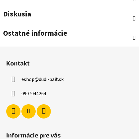
Diskusia
Ostatné informácie
Z
á
Kontakt
p
ä
eshop
@
dudi-bait.sk
t
i
0907044264
e
Informácie pre vás