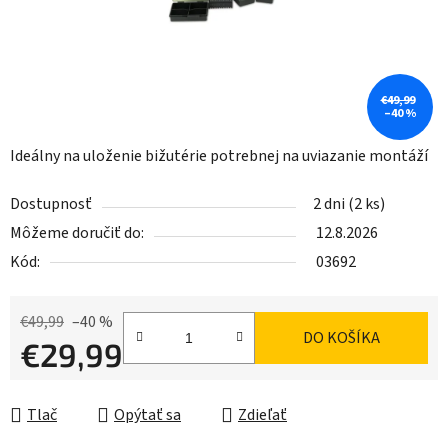
€49,99
–40 %
Ideálny na uloženie bižutérie potrebnej na uviazanie montáží
Dostupnosť
2 dni
(2 ks)
Môžeme doručiť do:
12.8.2026
Kód:
03692
€49,99
–40 %
DO KOŠÍKA
€29,99
Jednotková cena:
Tlač
Opýtať sa
Zdieľať