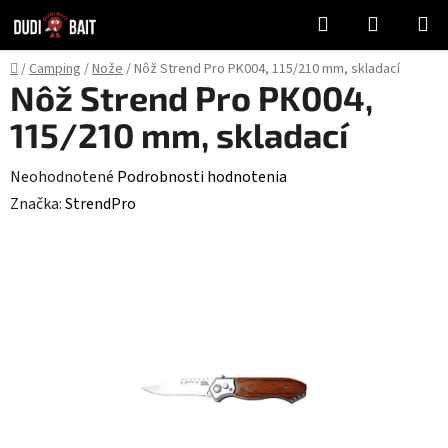
Prejsť
Hľadať
NÁKUP
na
KOŠÍK
obsah
Domov
/
Camping
/
Nože
/
Nôž Strend Pro PK004, 115/210 mm, skladací
Nôž Strend Pro PK004,
115/210 mm, skladací
Priemerné
Neohodnotené
Podrobnosti hodnotenia
hodnotenie
Značka:
StrendPro
produktu
je
0,0
z
5
hviezdičiek.