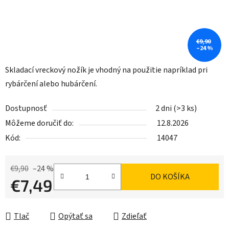
€9,90
–24 %
Skladací vreckový nožík je vhodný na použitie napríklad pri
rybárčení alebo hubárčení.
Dostupnosť
2 dni
(>3 ks)
Môžeme doručiť do:
12.8.2026
Kód:
14047
€9,90
–24 %
DO KOŠÍKA
€7,49
Jednotková cena:
Tlač
Opýtať sa
Zdieľať