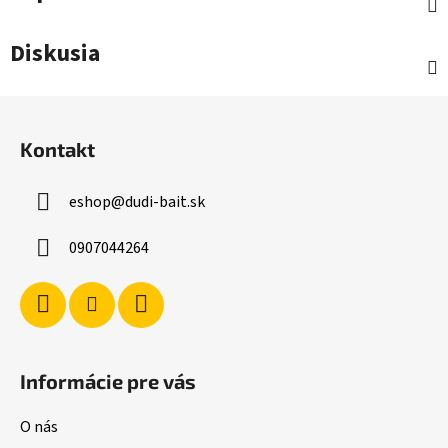
Diskusia
Z
á
Kontakt
p
ä
eshop
@
dudi-bait.sk
t
i
0907044264
e
Informácie pre vás
O nás