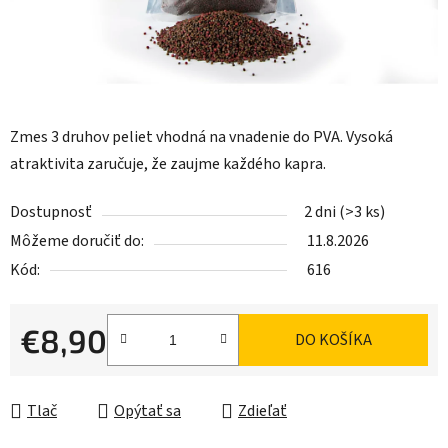
Zmes 3 druhov peliet vhodná na vnadenie do PVA. Vysoká
atraktivita zaručuje, že zaujme každého kapra.
Dostupnosť
2 dni
(>3 ks)
Môžeme doručiť do:
11.8.2026
Kód:
616
€8,90
DO KOŠÍKA
Jednotková cena:
Tlač
Opýtať sa
Zdieľať