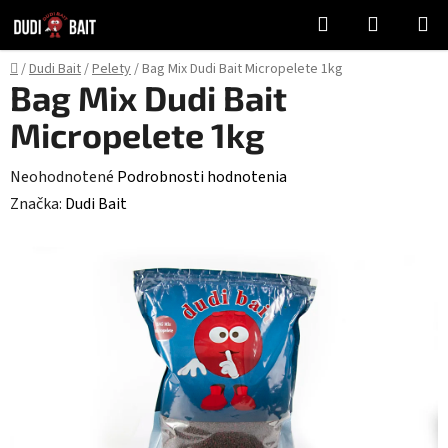
Prejsť
Hľadať
NÁKUP
na
KOŠÍK
obsah
Domov
/
Dudi Bait
/
Pelety
/
Bag Mix Dudi Bait Micropelete 1kg
Bag Mix Dudi Bait
Micropelete 1kg
Priemerné
Neohodnotené
Podrobnosti hodnotenia
hodnotenie
Značka:
Dudi Bait
produktu
je
0,0
z
5
hviezdičiek.