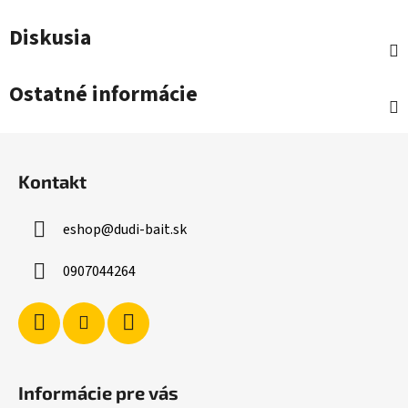
Diskusia
Ostatné informácie
Z
á
Kontakt
p
ä
eshop
@
dudi-bait.sk
t
i
0907044264
e
Informácie pre vás