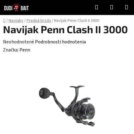
Prejsť
Hľadať
NÁKUP
na
KOŠÍK
obsah
Domov
/
Navijaky
/
Predná brzda
/
Navijak Penn Clash II 3000
Navijak Penn Clash II 3000
Priemerné
Neohodnotené
Podrobnosti hodnotenia
hodnotenie
Značka:
Penn
produktu
je
0,0
z
5
hviezdičiek.