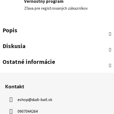
Vernostný program
Zľava pre registrovaných zákazníkov
Popis
Diskusia
Ostatné informácie
Z
á
Kontakt
p
ä
eshop
@
dudi-bait.sk
t
i
0907044264