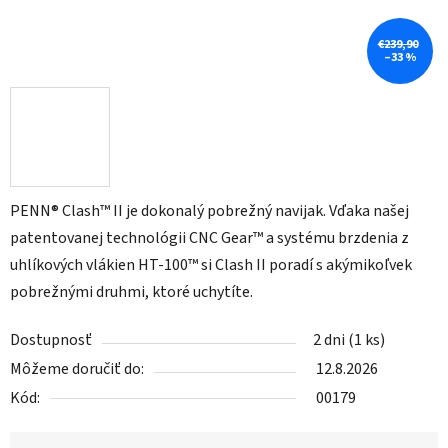
€239,90
–33 %
PENN® Clash™ II je dokonalý pobrežný navijak. Vďaka našej
patentovanej technológii CNC Gear™ a systému brzdenia z
uhlíkových vlákien HT-100™ si Clash II poradí s akýmikoľvek
pobrežnými druhmi, ktoré uchytíte.
Dostupnosť
2 dni
(1 ks)
Môžeme doručiť do:
12.8.2026
Kód:
00179