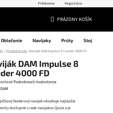
Prihlásenie
Registrácia
užití cookies
Formuláre
Blog
NAŠI PARTNERI - predajcov
PRÁZDNY KOŠÍK
NÁKUPNÝ
KOŠÍK
Oblečenie
Navijaky
Prúty
Stojany a sig
aky
/
Predná brzda
/
Naviják DAM Impulse 8 Feeder 4000 FD
iják DAM Impulse 8
der 4000 FD
rné
notené
Podrobnosti hodnotenia
enie
:
DAM
tu
pičkový feederový navijak obsahuje najlepšie
nty dostupné v rade navijakov Quick a je