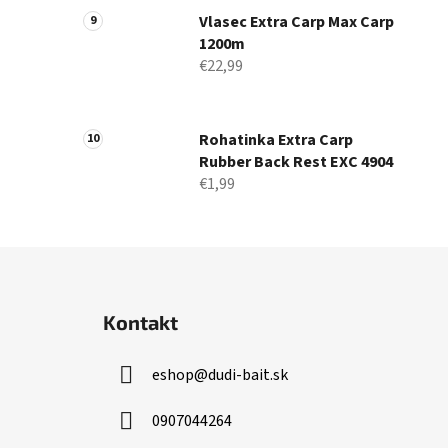
Vlasec Extra Carp Max Carp
1200m
€22,99
Rohatinka Extra Carp
Rubber Back Rest EXC 4904
€1,99
Z
á
Kontakt
p
ä
eshop
@
dudi-bait.sk
t
i
0907044264
e