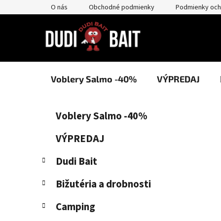
Prejsť
O nás
Obchodné podmienky
Podmienky och
na
obsah
Voblery Salmo -40%
VÝPREDAJ
B
K
Preskočiť
Voblery Salmo -40%
a
kategórie
o
t
č
VÝPREDAJ
e
n
g
Dudi Bait
ý
ó
p
r
Bižutéria a drobnosti
i
a
e
n
Camping
e