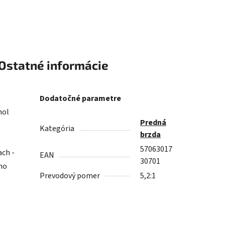
Ostatné informácie
Dodatočné parametre
hol
Predná
Kategória
brzda
57063017
ach -
EAN
30701
 ho
Prevodový pomer
5,2:1