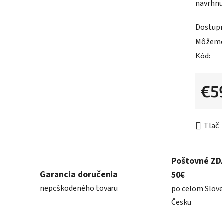
navrhnu
z
5
Dostup
hviezdič
Môžeme 
Kód:
€5
Jednot
Tlač
Poštovné Z
Garancia doručenia
50€
nepoškodeného tovaru
po celom Slov
Česku