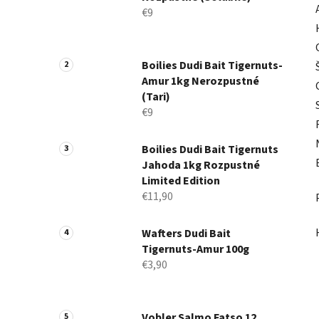
€9
Boilies Dudi Bait Tigernuts-
Amur 1kg Nerozpustné
(Tari)
€9
Boilies Dudi Bait Tigernuts
Jahoda 1kg Rozpustné
Limited Edition
€11,90
Wafters Dudi Bait
Tigernuts-Amur 100g
€3,90
Vobler Salmo Fatso 12