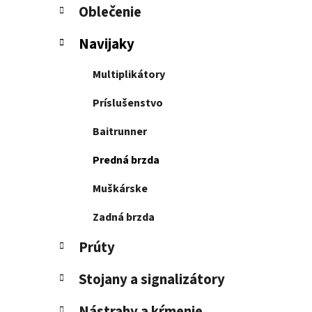
l
Oblečenie
Navijaky
Multiplikátory
Príslušenstvo
Baitrunner
Predná brzda
Muškárske
Zadná brzda
Prúty
Stojany a signalizátory
Nástrahy a kŕmenie