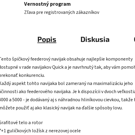
Vernostný program
Zľava pre registrovaných zákazníkov
Popis
Diskusia
Tento špičkový feederový navijak obsahuje najlepšie komponenty
dostupné v rade navijakov Quick a je navrhnutý tak, aby vám pomo
prekonať konkurenciu.
Každý aspekt tohto navijaka bol zameraný na maximalizáciu jeho
účinnosti ako feederového navijaka. Je k dispozícii v dvoch veľkosti
4000 a 5000 - je dodávaný aj s náhradnou hliníkovou cievkou, takže
môžete použiť aj ako klasický navijak na ďalšie spôsoby lovu.
Grafitové telo a rotor
7+1 guličkových ložísk z nerezovej ocele