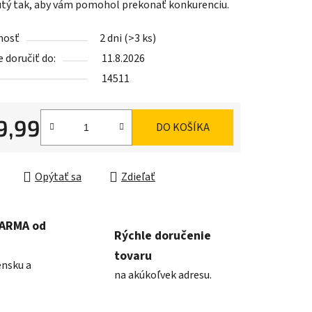
tý tak, aby vám pomohol prekonať konkurenciu.
nosť
2 dni
(>3 ks)
iek.
doručiť do:
11.8.2026
14511
9,99
DO KOŠÍKA
ková cena:
Opýtať sa
Zdieľať
DARMA od
Rýchle doručenie
tovaru
ensku a
na akúkoľvek adresu.