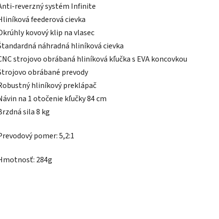
Anti-reverzný systém Infinite
Hliníková feederová cievka
Okrúhly kovový klip na vlasec
Štandardná náhradná hliníková cievka
CNC strojovo obrábaná hliníková kľučka s EVA koncovkou
Strojovo obrábané prevody
Robustný hliníkový preklápač
Návin na 1 otočenie kľučky 84 cm
Brzdná sila 8 kg
Prevodový pomer: 5,2:1
Hmotnosť: 284g