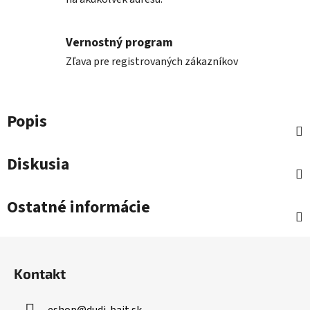
Vernostný program
Zľava pre registrovaných zákazníkov
Popis
Diskusia
Ostatné informácie
Z
á
Kontakt
p
ä