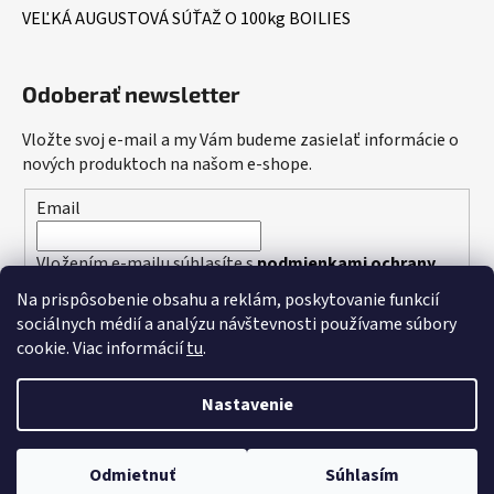
VEĽKÁ AUGUSTOVÁ SÚŤAŽ O 100kg BOILIES
Odoberať newsletter
Vložte svoj e-mail a my Vám budeme zasielať informácie o
nových produktoch na našom e-shope.
Email
Vložením e-mailu súhlasíte s
podmienkami ochrany
osobných údajov
Na prispôsobenie obsahu a reklám, poskytovanie funkcií
sociálnych médií a analýzu návštevnosti používame súbory
PRIHLÁSIŤ SA
cookie. Viac informácií
tu
.
Nastavenie
Vytvoril Shoptet
Odmietnuť
Súhlasím
Copyright 2026
Dudi Bait
. Všetky práva vyhradené.
Upraviť