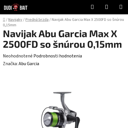
Prejsť
Hľadať
NÁKUP
na
KOŠÍK
obsah
Domov
/
Navijaky
/
Predná brzda
/
Navijak Abu Garcia Max X 2500FD so šnúrou
0,15mm
Navijak Abu Garcia Max X
2500FD so šnúrou 0,15mm
Priemerné
Neohodnotené
Podrobnosti hodnotenia
hodnotenie
Značka:
Abu Garcia
produktu
je
0,0
z
5
hviezdičiek.