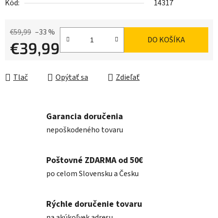
Kód:
14317
€59,99
–33 %
DO KOŠÍKA
€39,99
Jednotková cena:
Tlač
Opýtať sa
Zdieľať
Garancia doručenia
nepoškodeného tovaru
Poštovné ZDARMA od 50€
po celom Slovensku a Česku
Rýchle doručenie tovaru
na akúkoľvek adresu.