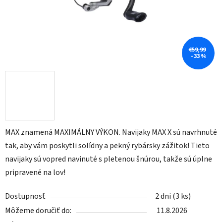
€59,99
–33 %
MAX znamená MAXIMÁLNY VÝKON. Navijaky MAX X sú navrhnuté
tak, aby vám poskytli solídny a pekný rybársky zážitok! Tieto
navijaky sú vopred navinuté s pletenou šnúrou, takže sú úplne
pripravené na lov!
Dostupnosť
2 dni
(3 ks)
Môžeme doručiť do:
11.8.2026