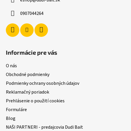
eshop
@
dudi-bait.sk
t
i
0907044264
e
Informácie pre vás
O nás
Obchodné podmienky
Podmienky ochrany osobných údajov
Reklamačný poriadok
Prehlásenie o použití cookies
Formuláre
Blog
NAŠI PARTNERI - predajcovia Dudi Bait