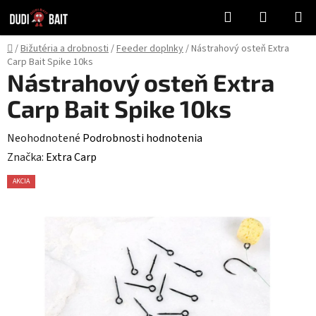
Prejsť
Hľadať
NÁKUP
na
KOŠÍK
obsah
Domov
/
Bižutéria a drobnosti
/
Feeder doplnky
/
Nástrahový osteň Extra
Carp Bait Spike 10ks
Nástrahový osteň Extra
Carp Bait Spike 10ks
Priemerné
Neohodnotené
Podrobnosti hodnotenia
hodnotenie
Značka:
Extra Carp
produktu
AKCIA
je
0,0
z
5
hviezdičiek.