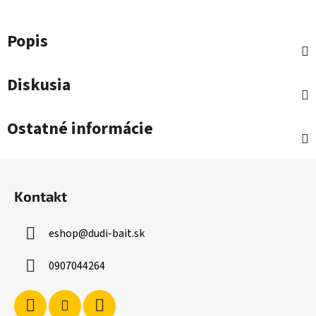
Popis
Diskusia
Ostatné informácie
Z
á
Kontakt
p
ä
eshop
@
dudi-bait.sk
t
i
0907044264
e