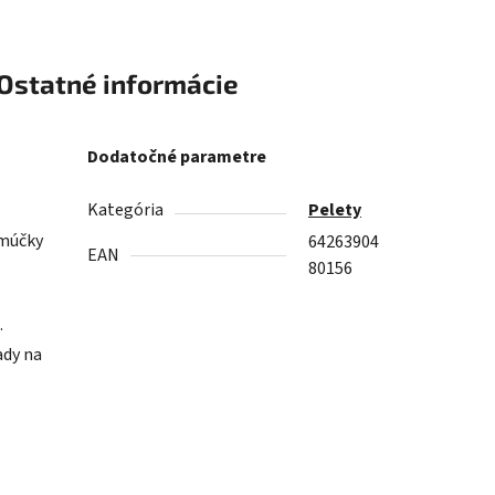
Ostatné informácie
Dodatočné parametre
Kategória
Pelety
 múčky
64263904
EAN
80156
.
ady na