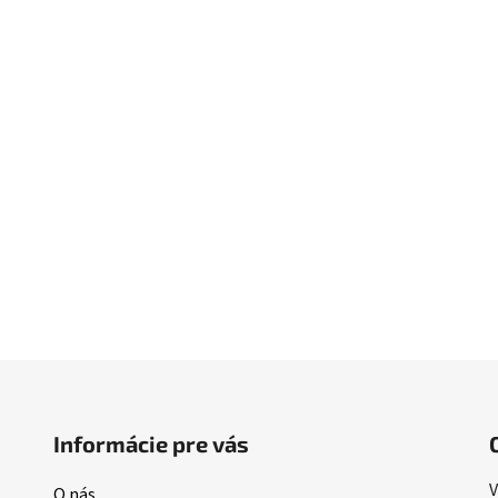
Informácie pre vás
V
O nás