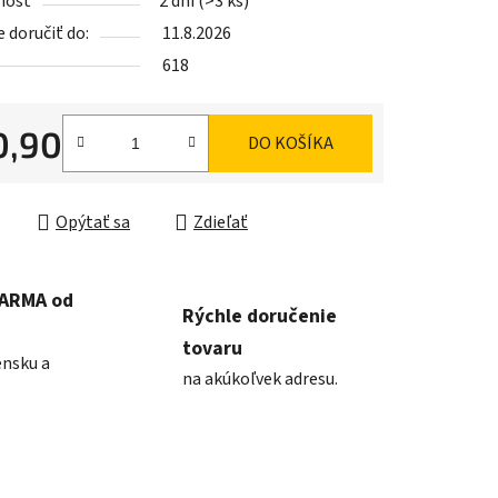
nosť
2 dni
(>3 ks)
doručiť do:
11.8.2026
618
iek.
0,90
DO KOŠÍKA
ková cena:
Opýtať sa
Zdieľať
DARMA od
Rýchle doručenie
tovaru
ensku a
na akúkoľvek adresu.