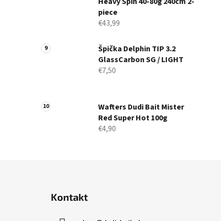
Heavy Spin 40-80g 240cm 2-
piece
€43,99
Špička Delphin TIP 3.2
GlassCarbon SG / LIGHT
€7,50
Wafters Dudi Bait Mister
Red Super Hot 100g
€4,90
Z
á
Kontakt
p
ä