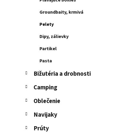
Plávajúce boilies
l
Groundbaity, krmivá
Pelety
Dipy, zálievky
Partikel
Pasta
Bižutéria a drobnosti
Camping
Oblečenie
Navijaky
Prúty