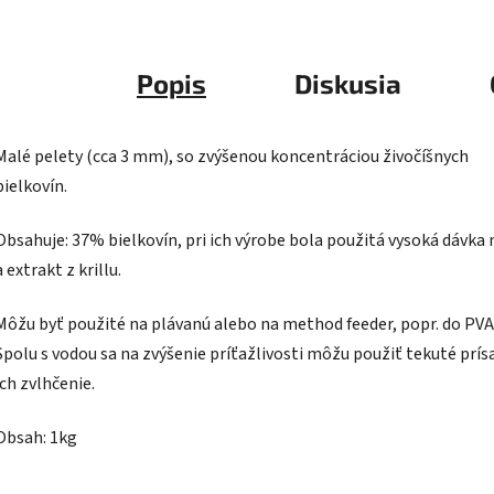
Popis
Diskusia
Malé pelety (cca 3 mm), so zvýšenou koncentráciou živočíšnych
bielkovín.
Obsahuje: 37% bielkovín, pri ich výrobe bola použitá vysoká dávka
a extrakt z krillu.
Môžu byť použité na plávanú alebo na method feeder, popr. do PVA
Spolu s vodou sa na zvýšenie príťažlivosti môžu použiť tekuté prís
ich zvlhčenie.
Obsah: 1kg