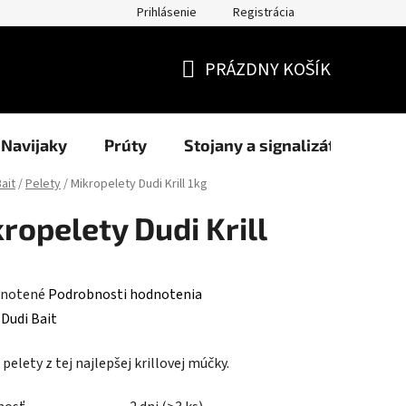
Prihlásenie
Registrácia
užití cookies
Formuláre
Blog
NAŠI PARTNERI - predajcov
PRÁZDNY KOŠÍK
NÁKUPNÝ
KOŠÍK
Navijaky
Prúty
Stojany a signalizátory
ait
/
Pelety
/
Mikropelety Dudi Krill 1kg
ropelety Dudi Krill
rné
notené
Podrobnosti hodnotenia
enie
:
Dudi Bait
tu
 pelety z tej najlepšej krillovej múčky.