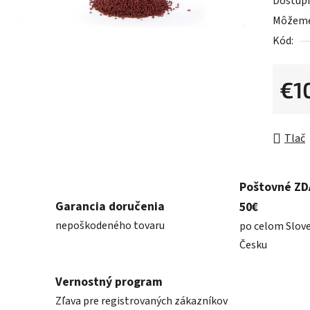
Dostup
z
Môžeme 
5
Kód:
hviezdič
€1
Jednot
Tlač
Poštovné Z
Garancia doručenia
50€
nepoškodeného tovaru
po celom Slov
Česku
Vernostný program
Zľava pre registrovaných zákazníkov