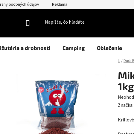
rany osobných údajov
Reklamačný poriadok
Prehlásenie o po
ižutéria a drobnosti
Camping
Oblečenie
Domov
/
Dudi B
Mik
1kg
Prieme
Neohod
hodnot
Značka
produk
Krillové
je
0,0