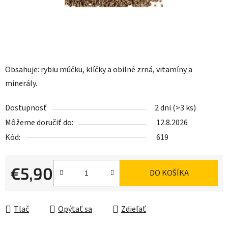
Obsahuje: rybiu múčku, klíčky a obilné zrná, vitamíny a
minerály.
Dostupnosť
2 dni
(>3 ks)
Môžeme doručiť do:
12.8.2026
Kód:
619
€5,90
DO KOŠÍKA
Jednotková cena:
Tlač
Opýtať sa
Zdieľať