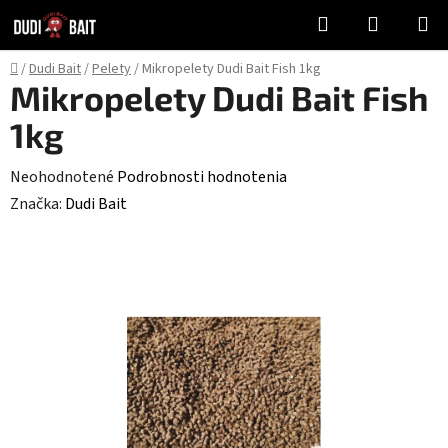
Prejsť
Hľadať
NÁKUP
na
KOŠÍK
obsah
Domov
/
Dudi Bait
/
Pelety
/
Mikropelety Dudi Bait Fish 1kg
Mikropelety Dudi Bait Fish
1kg
Priemerné
Neohodnotené
Podrobnosti hodnotenia
hodnotenie
Značka:
Dudi Bait
produktu
je
0,0
z
5
hviezdičiek.