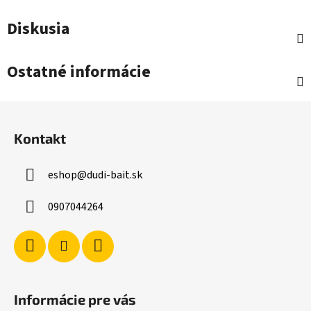
Diskusia
Ostatné informácie
Z
á
Kontakt
p
ä
eshop
@
dudi-bait.sk
t
i
0907044264
e
Informácie pre vás