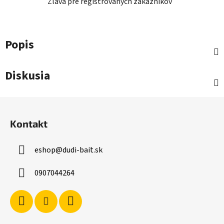
Zľava pre registrovaných zákazníkov
Popis
Diskusia
Z
á
Kontakt
p
ä
eshop
@
dudi-bait.sk
t
i
0907044264
e