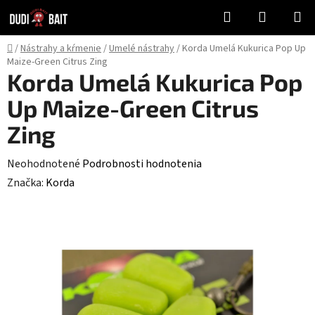
Prejsť
Hľadať
NÁKUP
na
KOŠÍK
obsah
Domov
/
Nástrahy a kŕmenie
/
Umelé nástrahy
/
Korda Umelá Kukurica Pop Up
Maize-Green Citrus Zing
Korda Umelá Kukurica Pop
Up Maize-Green Citrus
Zing
Priemerné
Neohodnotené
Podrobnosti hodnotenia
hodnotenie
Značka:
Korda
produktu
je
0,0
z
5
hviezdičiek.