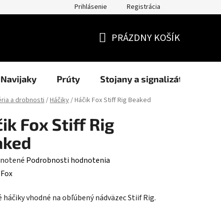
Prihlásenie
Registrácia
užití cookies
Formuláre
Blog
NAŠI PARTNERI - predajcov
PRÁZDNY KOŠÍK
NÁKUPNÝ
KOŠÍK
Navijaky
Prúty
Stojany a signalizátory
éria a drobnosti
/
Háčiky
/
Háčik Fox Stiff Rig Beaked
ik Fox Stiff Rig
aked
rné
notené
Podrobnosti hodnotenia
enie
:
Fox
tu
é háčiky vhodné na obľúbený nádväzec Stiif Rig.