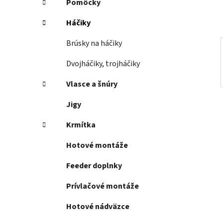
Pomôcky
l
Háčiky
Brúsky na háčiky
Dvojháčiky, trojháčiky
Vlasce a šnúry
Jigy
Krmítka
Hotové montáže
Feeder doplnky
Prívlačové montáže
Hotové nádväzce