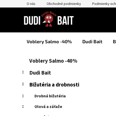
Prejsť
O nás
Obchodné podmienky
Podmienky och
na
obsah
Voblery Salmo -40%
Dudi Bait
B
B
K
Preskočiť
Voblery Salmo -40%
a
kategórie
o
t
č
Dudi Bait
e
n
g
Bižutéria a drobnosti
ý
ó
p
r
Drobná bižutéria
i
a
e
n
Olová a záťaže
e