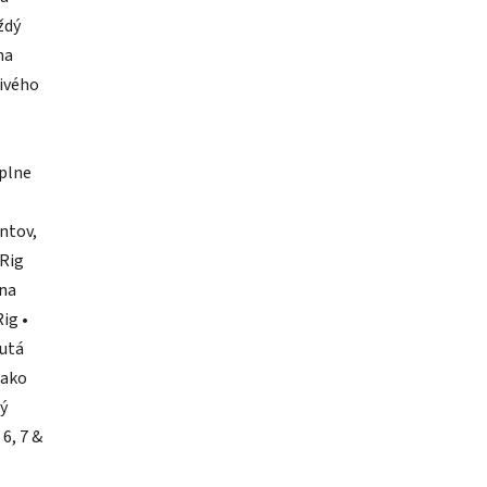
ždý
na
livého
úplne
ntov,
 Rig
lna
ig •
nutá
 ako
ný
6, 7 &