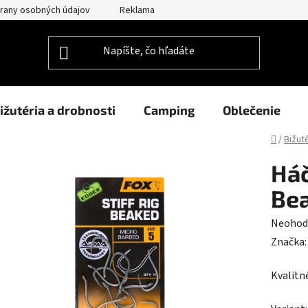
rany osobných údajov
Reklamačný poriadok
Prehlásenie o po
ižutéria a drobnosti
Camping
Oblečenie
Domov
/
Bižut
Háč
Be
Prieme
Neohod
hodnot
Značka
produk
Kvalitn
je
0,0