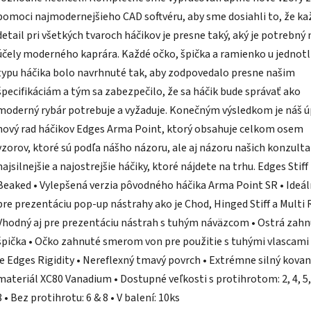
pomoci najmodernejšieho CAD softvéru, aby sme dosiahli to, že ka
detail pri všetkých tvaroch háčikov je presne taký, aký je potrebný 
účely moderného kaprára. Každé očko, špička a ramienko u jednot
typu háčika bolo navrhnuté tak, aby zodpovedalo presne našim
špecifikáciám a tým sa zabezpečilo, že sa háčik bude správať ako
moderný rybár potrebuje a vyžaduje. Konečným výsledkom je náš 
nový rad háčikov Edges Arma Point, ktorý obsahuje celkom osem
vzorov, ktoré sú podľa nášho názoru, ale aj názoru našich konzulta
najsilnejšie a najostrejšie háčiky, ktoré nájdete na trhu. Edges Stiff
Beaked • Vylepšená verzia pôvodného háčika Arma Point SR • Ideá
pre prezentáciu pop-up nástrahy ako je Chod, Hinged Stiff a Multi R
Vhodný aj pre prezentáciu nástrah s tuhým náväzcom • Ostrá zah
špička • Očko zahnuté smerom von pre použitie s tuhými vlascami
je Edges Rigidity • Nereflexný tmavý povrch • Extrémne silný kova
materiál XC80 Vanadium • Dostupné veľkosti s protihrotom: 2, 4, 5, 
8 • Bez protihrotu: 6 & 8 • V balení: 10ks