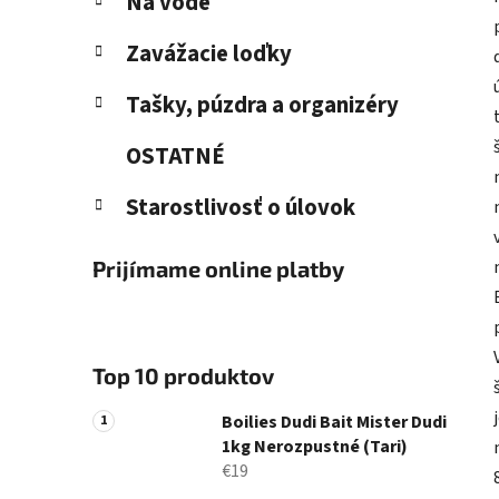
Na vode
Zavážacie loďky
Tašky, púzdra a organizéry
OSTATNÉ
Starostlivosť o úlovok
Prijímame online platby
Top 10 produktov
Boilies Dudi Bait Mister Dudi
1kg Nerozpustné (Tari)
€19