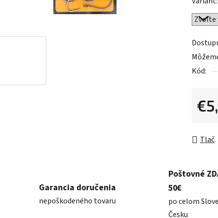
Variant:
z
5
hviezdič
Dostup
Môžeme 
Kód:
€5
Jednot
Tlač
Poštovné Z
Garancia doručenia
50€
nepoškodeného tovaru
po celom Slov
Česku