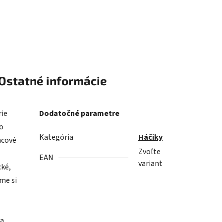
Ostatné informácie
rie
Dodatočné parametre
ho
Kategória
Háčiky
ncové
Zvoľte
EAN
variant
cké,
me si
za