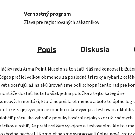
Vernostný program
Zľava pre registrovaných zákazníkov
Popis
Diskusia
Háčiky radu Arma Point Muselo sa to stať! Náš rad koncovej bižuté
Edges prešiel veľkou obmenou za posledné tri roky a rybári z celé
sveta oceňujú, až na akú úroveň sme boli schopní tento rad pre ko
montáže dostať. Bola tu však jedna položka z tejto kategórie
koncových montáží, ktorá neprešla obmenou a bolo to úplne logi
pretože za jej vývojom je mnoho rokov vývoja a testovania. Mohli s
uľahčiť prácu, iba vybrať z ponuky tovární nejaký vzor už známych
háčikov a robiť, že prešli veľkým vývojom a testovaním. Ale to sme
rozhodne nechceli! Kompletne sme vypracovali úplne nové vzory 