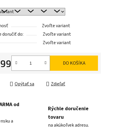
iek.
nosť
Zvoľte variant
doručiť do:
Zvoľte variant
Zvoľte variant
,99
DO KOŠÍKA
ková cena:
Opýtať sa
Zdieľať
DARMA od
Rýchle doručenie
tovaru
ensku a
na akúkoľvek adresu.