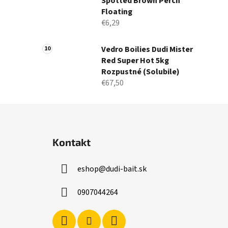
Spotted Brown Perch
Floating
€6,29
Vedro Boilies Dudi Mister
Red Super Hot 5kg
Rozpustné (Solubile)
€67,50
Z
á
Kontakt
p
ä
eshop
@
dudi-bait.sk
t
i
0907044264
e