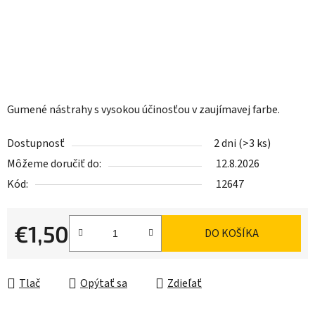
Gumené nástrahy s vysokou účinosťou v zaujímavej farbe.
Dostupnosť
2 dni
(>3 ks)
Môžeme doručiť do:
12.8.2026
Kód:
12647
€1,50
DO KOŠÍKA
Jednotková cena:
Tlač
Opýtať sa
Zdieľať