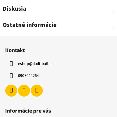
Diskusia
Ostatné informácie
Z
á
Kontakt
p
ä
eshop
@
dudi-bait.sk
t
i
0907044264
e
Informácie pre vás