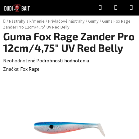
Prejsť
Hľadať
NÁKUP
na
KOŠÍK
obsah
Domov
/
Nástrahy a kŕmenie
/
Prívlačové nástrahy
/
Gumy
/
Guma Fox Rage
Zander Pro 12cm/4,75" UV Red Belly
Guma Fox Rage Zander Pro
12cm/4,75" UV Red Belly
Priemerné
Neohodnotené
Podrobnosti hodnotenia
hodnotenie
Značka:
Fox Rage
produktu
je
0,0
z
5
hviezdičiek.