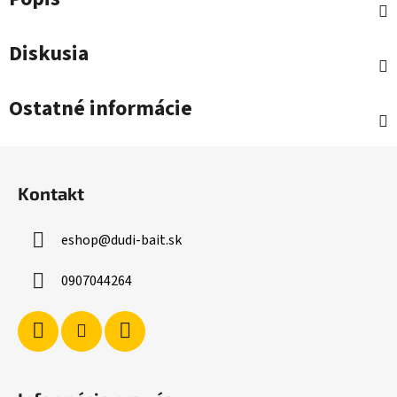
Diskusia
Ostatné informácie
Z
á
Kontakt
p
ä
eshop
@
dudi-bait.sk
t
i
0907044264
e