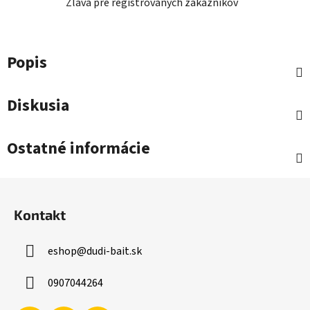
Zľava pre registrovaných zákazníkov
Popis
Diskusia
Ostatné informácie
Z
á
Kontakt
p
ä
eshop
@
dudi-bait.sk
t
i
0907044264
e