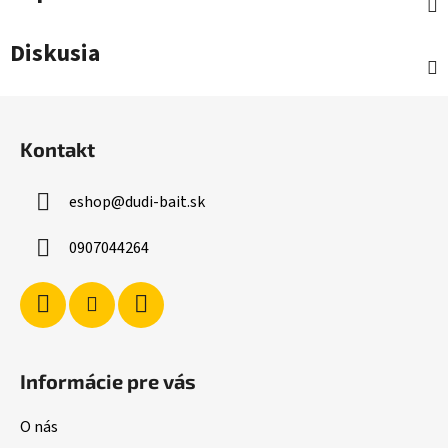
Diskusia
Z
á
Kontakt
p
ä
eshop
@
dudi-bait.sk
t
i
0907044264
e
Informácie pre vás
O nás