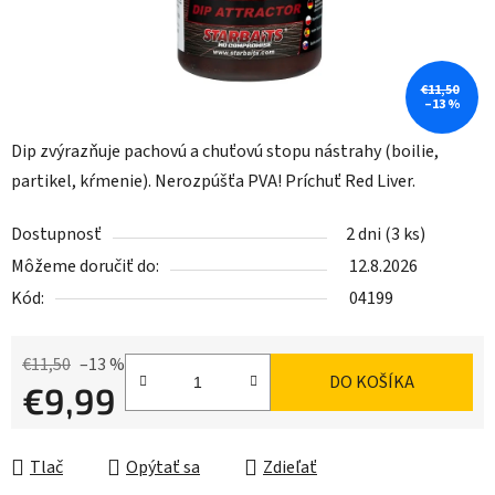
€11,50
–13 %
Dip zvýrazňuje pachovú a chuťovú stopu nástrahy (boilie,
partikel, kŕmenie). Nerozpúšťa PVA! Príchuť Red Liver.
Dostupnosť
2 dni
(3 ks)
Môžeme doručiť do:
12.8.2026
Kód:
04199
€11,50
–13 %
DO KOŠÍKA
€9,99
Jednotková cena:
Tlač
Opýtať sa
Zdieľať