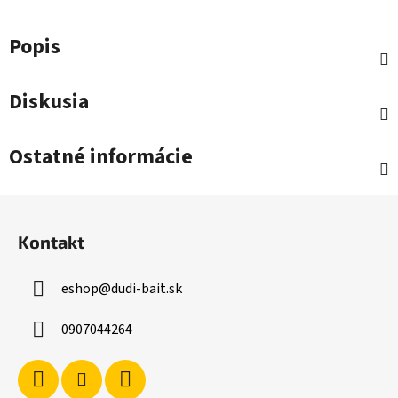
Popis
Diskusia
Ostatné informácie
Z
á
Kontakt
p
ä
eshop
@
dudi-bait.sk
t
i
0907044264
e