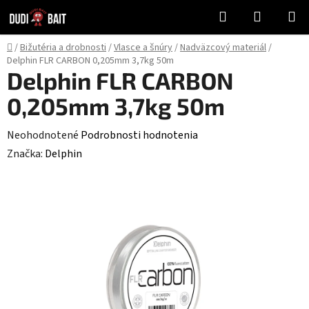
Prejsť
Hľadať
NÁKUP
na
KOŠÍK
obsah
Domov
/
Bižutéria a drobnosti
/
Vlasce a šnúry
/
Nadväzcový materiál
/
Delphin FLR CARBON 0,205mm 3,7kg 50m
Delphin FLR CARBON
0,205mm 3,7kg 50m
Priemerné
Neohodnotené
Podrobnosti hodnotenia
hodnotenie
Značka:
Delphin
produktu
je
0,0
z
5
hviezdičiek.