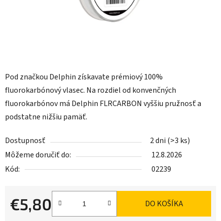
Pod značkou Delphin získavate prémiový 100%
fluorokarbónový vlasec. Na rozdiel od konvenčných
fluorokarbónov má Delphin FLRCARBON vyššiu pružnosť a
podstatne nižšiu pamäť.
Dostupnosť
2 dni
(>3 ks)
Môžeme doručiť do:
12.8.2026
Kód:
02239
€5,80
DO KOŠÍKA
Jednotková cena: