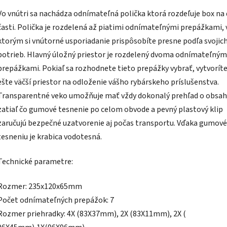
Vo vnútri sa nachádza odnímateľná polička ktorá rozdeľuje box na
časti. Polička je rozdelená až piatimi odnímateľnými prepážkami,
ktorým si vnútorné usporiadanie prispôsobíte presne podľa svojic
potrieb. Hlavný úložný priestor je rozdelený dvoma odnímateľným
prepážkami. Pokiaľ sa rozhodnete tieto prepážky vybrať, vytvoríte
ešte väčší priestor na odloženie vášho rybárskeho príslušenstva.
Transparentné veko umožňuje mať vždy dokonalý prehľad o obsah
zatiaľ čo gumové tesnenie po celom obvode a pevný plastový klip
zaručujú bezpečné uzatvorenie aj počas transportu. Vďaka gumo
tesneniu je krabica vodotesná.
Technické parametre:
Rozmer: 235x120x65mm
Počet odnímateľných prepážok: 7
Rozmer priehradky: 4X (83X37mm), 2X (83X11mm), 2X (