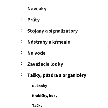
e
l
Navijaky
Prúty
Stojany a signalizátory
Nástrahy a kŕmenie
Na vode
Zavážacie loďky
Tašky, púzdra a organizéry
Ruksaky
Krabičky, boxy
Tašky