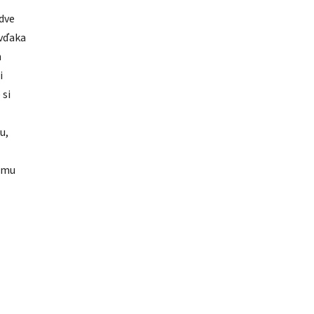
 dve
 vďaka
h
i
 si
u,
vému