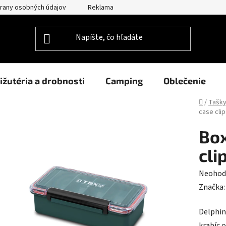
rany osobných údajov
Reklamačný poriadok
Prehlásenie o po
ižutéria a drobnosti
Camping
Oblečenie
Domov
/
Tašky
case cli
Box
cli
Prieme
Neohod
hodnot
Značka
produk
Delphin
je
krabíc o