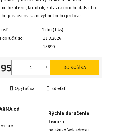
nie bižutérie, krmítok, záťaží a mnoho ďalšieho
eho príslušenstva nevyhnutného pri love.
iek.
nosť
2 dni
(1 ks)
doručiť do:
11.8.2026
15890
,95
DO KOŠÍKA
ková cena:
Opýtať sa
Zdieľať
DARMA od
Rýchle doručenie
tovaru
ensku a
na akúkoľvek adresu.