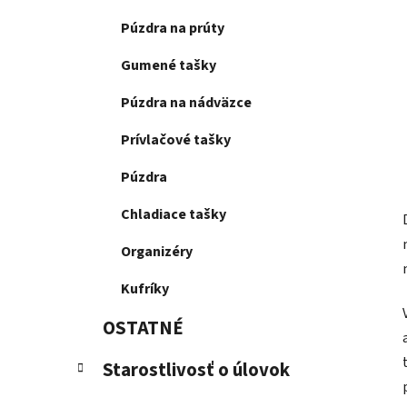
Púzdra na prúty
Gumené tašky
Púzdra na nádväzce
Prívlačové tašky
Púzdra
Chladiace tašky
Organizéry
Kufríky
OSTATNÉ
Starostlivosť o úlovok