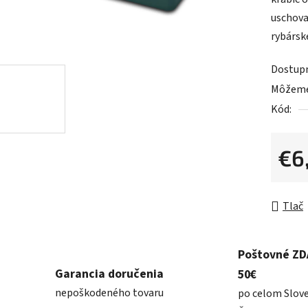
0,0
uschova
z
rybársk
5
hviezdič
Dostup
Môžeme 
Kód:
€6
Jednot
Tlač
Poštovné Z
Garancia doručenia
50€
nepoškodeného tovaru
po celom Slov