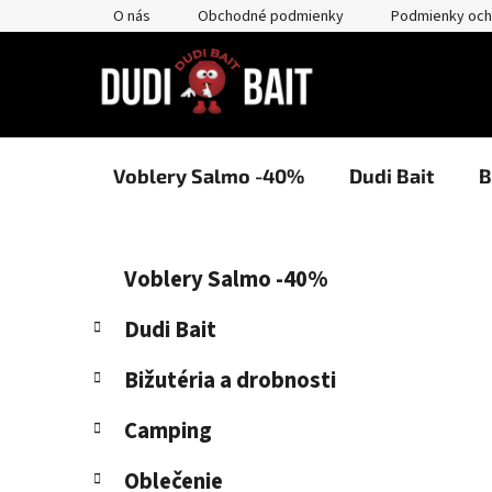
Prejsť
O nás
Obchodné podmienky
Podmienky och
na
obsah
Voblery Salmo -40%
Dudi Bait
B
B
K
Preskočiť
Voblery Salmo -40%
a
kategórie
o
t
č
Dudi Bait
e
n
g
Bižutéria a drobnosti
ý
ó
p
r
Camping
i
a
e
n
Oblečenie