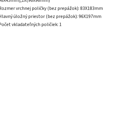
96X45mm),1X(96X96mm)
Rozmer vrchnej poličky (bez prepážok): 83X183mm
Hlavný úložný priestor (bez prepážok): 96X197mm
Počet vkladateľných poličiek: 1