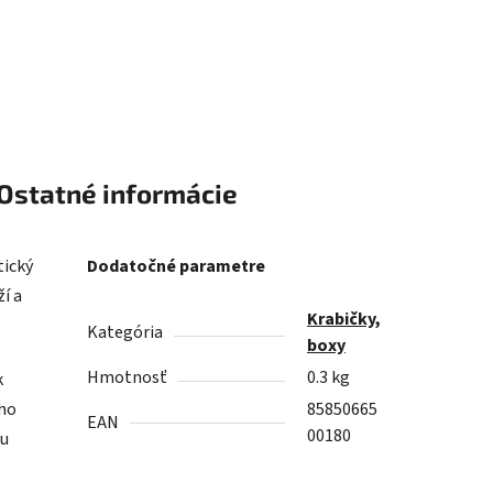
Ostatné informácie
tický
Dodatočné parametre
í a
Krabičky,
Kategória
boxy
Hmotnosť
0.3 kg
k
ého
85850665
EAN
00180
cu