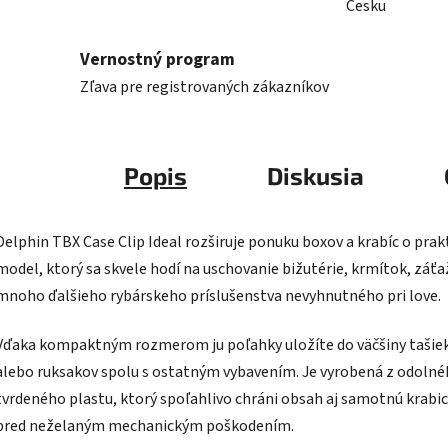
Česku
Vernostný program
Zľava pre registrovaných zákazníkov
Popis
Diskusia
Delphin TBX Case Clip Ideal rozširuje ponuku boxov a krabíc o prak
model, ktorý sa skvele hodí na uschovanie bižutérie, krmítok, záťaž
mnoho ďalšieho rybárskeho príslušenstva nevyhnutného pri love.
Vďaka kompaktným rozmerom ju poľahky uložíte do väčšiny tašie
alebo ruksakov spolu s ostatným vybavením. Je vyrobená z odoln
tvrdeného plastu, ktorý spoľahlivo chráni obsah aj samotnú krabi
pred neželaným mechanickým poškodením.