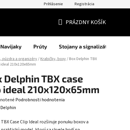
Prihlásenie
Registrácia
užití cookies
Formuláre
Blog
NAŠI PARTNERI - predajcov
PRÁZDNY KOŠÍK
NÁKUPNÝ
KOŠÍK
Navijaky
Prúty
Stojany a signalizátory
, púzdra a organizéry
/
Krabičky, boxy
/
Box Delphin TBX
p ideal 210x120x65mm
 Delphin TBX case
p ideal 210x120x65mm
rné
notené
Podrobnosti hodnotenia
enie
:
Delphin
tu
 TBX Case Clip Ideal rozširuje ponuku boxov a
 praktický model, ktorý sa skvele hodí na