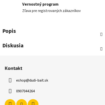
Vernostný program
Zľava pre registrovaných zákazníkov
Popis
Diskusia
Z
á
Kontakt
p
ä
eshop
@
dudi-bait.sk
t
i
0907044264
e