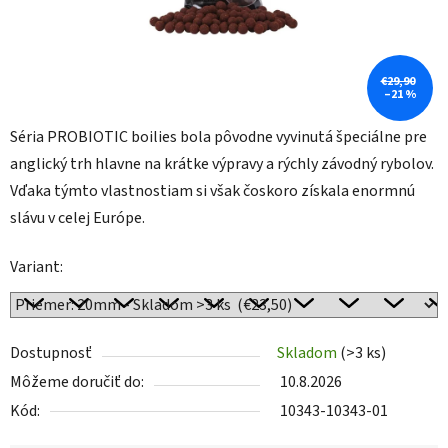
€29,90
–21 %
Séria PROBIOTIC boilies bola pôvodne vyvinutá špeciálne pre
anglický trh hlavne na krátke výpravy a rýchly závodný rybolov.
Vďaka týmto vlastnostiam si však čoskoro získala enormnú
slávu v celej Európe.
Variant:
Dostupnosť
Skladom
(>3 ks)
Môžeme doručiť do:
10.8.2026
Kód:
10343-10343-01