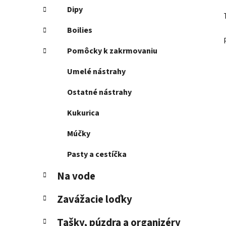
Dipy
Boilies
Pomôcky k zakrmovaniu
Umelé nástrahy
Ostatné nástrahy
Kukurica
Múčky
Pasty a cestíčka
Na vode
Zavážacie loďky
Tašky, púzdra a organizéry