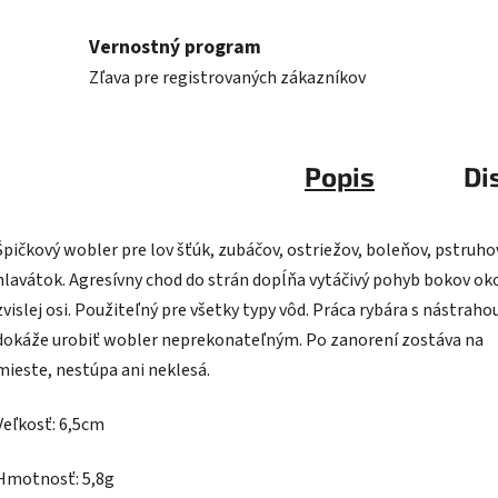
Vernostný program
Zľava pre registrovaných zákazníkov
Popis
Di
Špičkový wobler pre lov šťúk, zubáčov, ostriežov, boleňov, pstruho
hlavátok. Agresívny chod do strán dopĺňa vytáčivý pohyb bokov ok
zvislej osi. Použiteľný pre všetky typy vôd. Práca rybára s nástraho
dokáže urobiť wobler neprekonateľným. Po zanorení zostáva na
mieste, nestúpa ani neklesá.
Veľkosť: 6,5cm
Hmotnosť: 5,8g