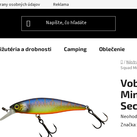
rany osobných údajov
Reklamačný poriadok
Prehlásenie o po
ižutéria a drobnosti
Camping
Oblečenie
Domov
/
Nástr
Squad Mi
Vob
Mi
Sec
Prieme
Neohod
hodnot
Značka
produk