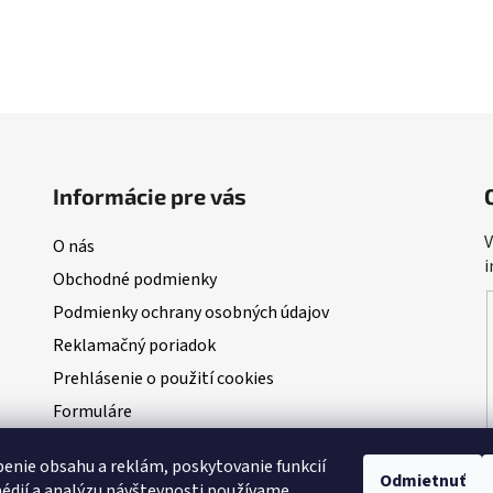
Informácie pre vás
V
O nás
i
Obchodné podmienky
Podmienky ochrany osobných údajov
Reklamačný poriadok
Prehlásenie o použití cookies
Formuláre
Blog
enie obsahu a reklám, poskytovanie funkcií
NAŠI PARTNERI - predajcovia Dudi Bait
Odmietnuť
édií a analýzu návštevnosti používame