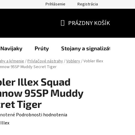
Prihlásenie
Registrácia
užití cookies
Formuláre
Blog
NAŠI PARTNERI - predajcov
PRÁZDNY KOŠÍK
NÁKUPNÝ
KOŠÍK
Navijaky
Prúty
Stojany a signalizátory
ahy a kŕmenie
/
Prívlačové nástrahy
/
Voblery
/
Vobler Illex
nnow 95SP Muddy Secret Tiger
ler Illex Squad
nnow 95SP Muddy
ret Tiger
rné
notené
Podrobnosti hodnotenia
enie
:
Illex
tu