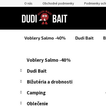
Prejsť
O nás
Obchodné podmienky
Podmienky och
na
obsah
Voblery Salmo -40%
Dudi Bait
B
B
K
Preskočiť
Voblery Salmo -40%
a
kategórie
o
t
č
Dudi Bait
e
n
g
Bižutéria a drobnosti
ý
ó
p
r
Camping
i
a
e
n
Oblečenie