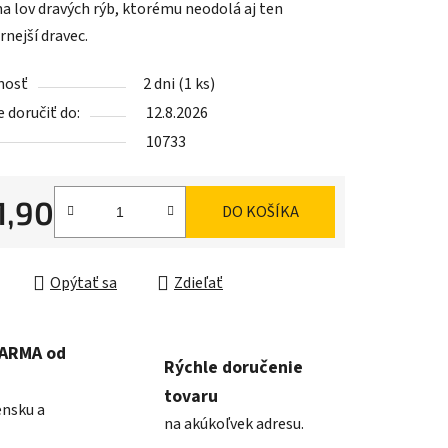
na lov dravých rýb, ktorému neodolá aj ten
rnejší dravec.
nosť
2 dni
(1 ks)
doručiť do:
12.8.2026
iek.
10733
1,90
DO KOŠÍKA
ková cena:
Opýtať sa
Zdieľať
DARMA od
Rýchle doručenie
tovaru
ensku a
na akúkoľvek adresu.