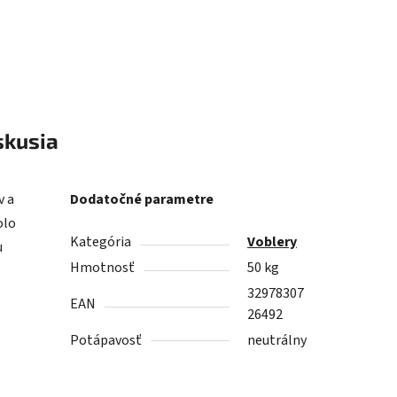
skusia
v a
Dodatočné parametre
olo
Kategória
Voblery
u
Hmotnosť
50 kg
32978307
EAN
26492
Potápavosť
neutrálny