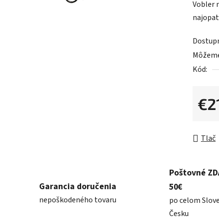
Vobler 
je
najopat
0,0
z
Dostup
5
Môžeme 
hviezdič
Kód:
€2
Jednot
Tlač
Poštovné Z
Garancia doručenia
50€
nepoškodeného tovaru
po celom Slov
Česku