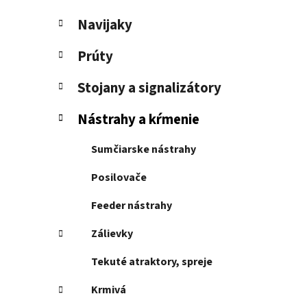
e
l
Navijaky
Prúty
Stojany a signalizátory
Nástrahy a kŕmenie
Sumčiarske nástrahy
Posilovače
Feeder nástrahy
Zálievky
Tekuté atraktory, spreje
Krmivá