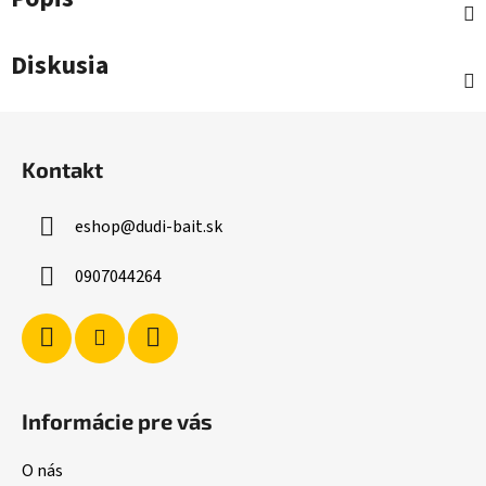
Diskusia
Z
á
Kontakt
p
ä
eshop
@
dudi-bait.sk
t
i
0907044264
e
Informácie pre vás
O nás