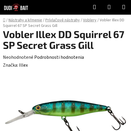
Prejsť
Hľadať
NÁKUP
na
KOŠÍK
obsah
Domov
/
Nástrahy a kŕmenie
/
Prívlačové nástrahy
/
Voblery
/
Vobler Illex DD
Squirrel 67 SP Secret Grass Gill
Vobler Illex DD Squirrel 67
SP Secret Grass Gill
Priemerné
Neohodnotené
Podrobnosti hodnotenia
hodnotenie
Značka:
Illex
produktu
je
0,0
z
5
hviezdičiek.