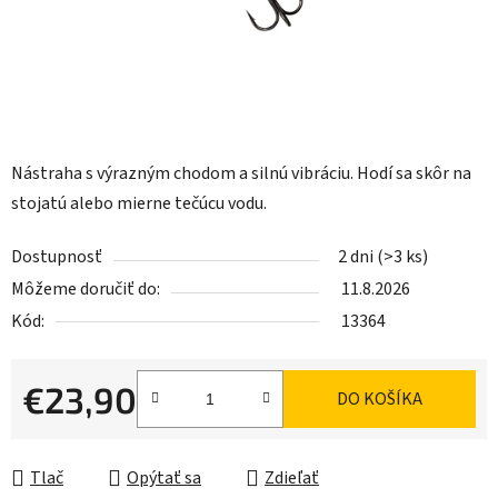
Nástraha s výrazným chodom a silnú vibráciu. Hodí sa skôr na
stojatú alebo mierne tečúcu vodu.
Dostupnosť
2 dni
(>3 ks)
Môžeme doručiť do:
11.8.2026
Kód:
13364
€23,90
DO KOŠÍKA
Jednotková cena:
Tlač
Opýtať sa
Zdieľať