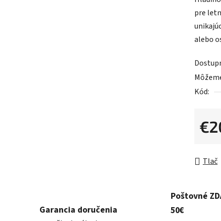
0,0
pre let
z
unikajúc
5
alebo o
hviezdič
Dostup
Môžeme 
Kód:
€2
Jednot
Tlač
Poštovné Z
Garancia doručenia
50€