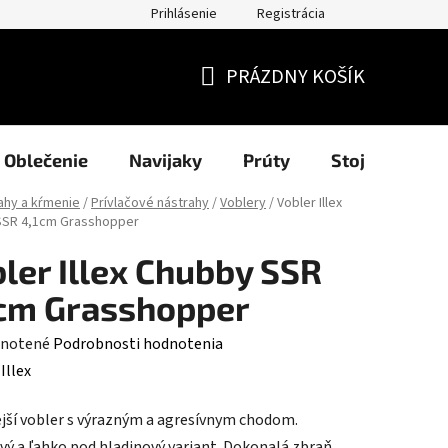
Prihlásenie
Registrácia
užití cookies
Formuláre
Blog
NAŠI PARTNERI - predajcov
PRÁZDNY KOŠÍK
NÁKUPNÝ
KOŠÍK
Oblečenie
Navijaky
Prúty
Stojany a sig
ahy a kŕmenie
/
Prívlačové nástrahy
/
Voblery
/
Vobler Illex
SSR 4,1cm Grasshopper
ler Illex Chubby SSR
cm Grasshopper
rné
notené
Podrobnosti hodnotenia
enie
:
Illex
tu
ejší vobler s výrazným a agresívnym chodom.
vý a ľahko pod hladinový variant. Dokonalá zbraň