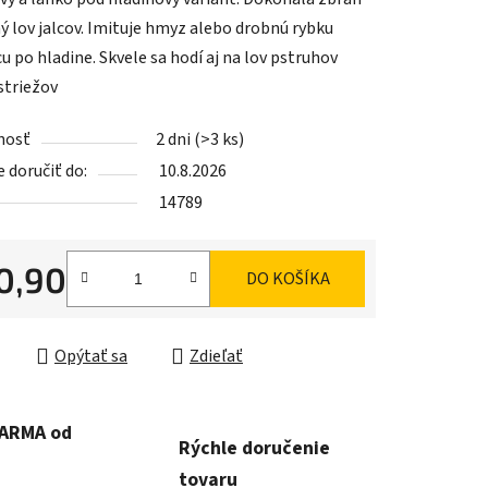
ný lov jalcov. Imituje hmyz alebo drobnú rybku
u po hladine. Skvele sa hodí aj na lov pstruhov
striežov
iek.
nosť
2 dni
(>3 ks)
doručiť do:
10.8.2026
14789
0,90
DO KOŠÍKA
ková cena:
Opýtať sa
Zdieľať
DARMA od
Rýchle doručenie
tovaru