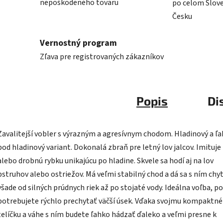
nepoškodeného tovaru
po celom Slov
Česku
Vernostný program
Zľava pre registrovaných zákazníkov
Popis
Di
Zavalitejší vobler s výrazným a agresívnym chodom. Hladinový a ľ
pod hladinový variant. Dokonalá zbraň pre letný lov jalcov. Imituj
alebo drobnú rybku unikajúcu po hladine. Skvele sa hodí aj na lov
pstruhov alebo ostriežov. Má veľmi stabilný chod a dá sa s ním chy
všade od silných prúdnych riek až po stojaté vody. Ideálna voľba, po
potrebujete rýchlo prechytať väčší úsek. Vďaka svojmu kompaktn
telíčku a váhe s ním budete ľahko hádzať ďaleko a veľmi presne k