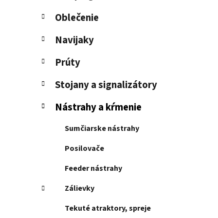
e
l
Oblečenie
Navijaky
Prúty
Stojany a signalizátory
Nástrahy a kŕmenie
Sumčiarske nástrahy
Posilovače
Feeder nástrahy
Zálievky
Tekuté atraktory, spreje