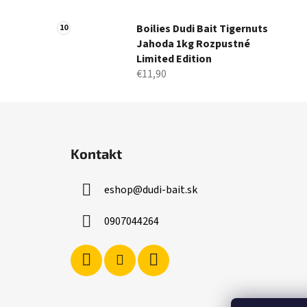
Boilies Dudi Bait Tigernuts
Jahoda 1kg Rozpustné
Limited Edition
€11,90
Z
á
Kontakt
p
ä
eshop
@
dudi-bait.sk
t
i
0907044264
e