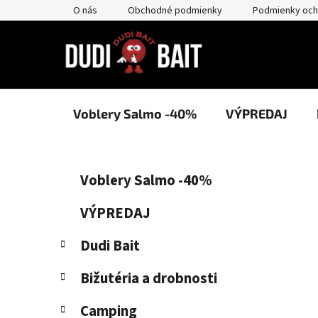
Prejsť
O nás
Obchodné podmienky
Podmienky och
na
obsah
Voblery Salmo -40%
VÝPREDAJ
B
K
Preskočiť
Voblery Salmo -40%
a
kategórie
o
t
č
VÝPREDAJ
e
n
g
Dudi Bait
ý
ó
p
r
Bižutéria a drobnosti
i
a
e
n
Camping