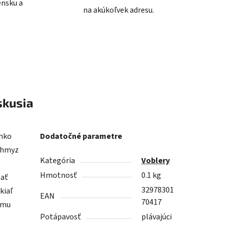
ensku a
na akúkoľvek adresu.
skusia
ahko
Dodatočné parametre
e hmyz
Kategória
Voblery
Hmotnosť
0.1 kg
tať
32978301
kiaľ
EAN
70417
ému
Potápavosť
plávajúci