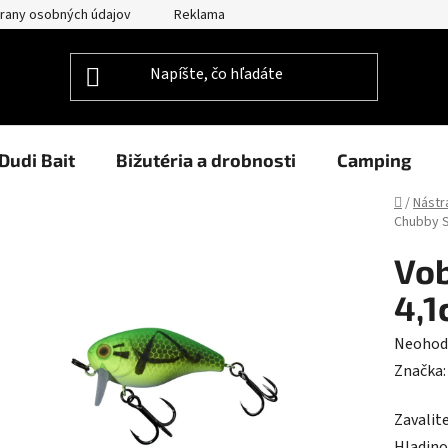
rany osobných údajov
Reklamačný poriadok
Prehlásenie o po
Dudi Bait
Bižutéria a drobnosti
Camping
Domov
/
Nástr
Chubby 
Vob
4,1
Prieme
Neohod
hodnot
Značka
produk
Zavalit
je
Hladino