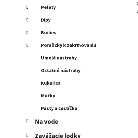
Pelety
Dipy
Boilies
Pomôcky k zakrmovaniu
Umelé nástrahy
Ostatné nástrahy
Kukurica
Múčky
Pasty a cestíčka
Na vode
Zavážacie loďky