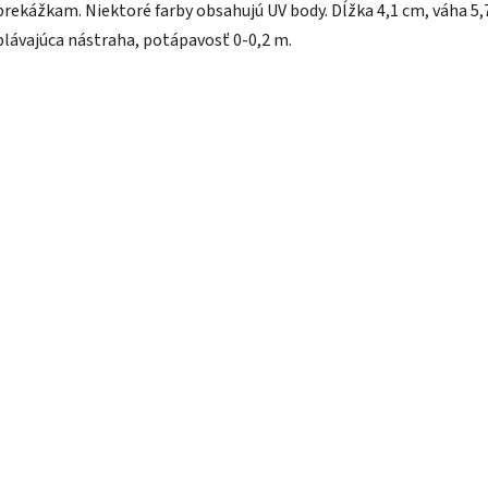
prekážkam. Niektoré farby obsahujú UV body. Dĺžka 4,1 cm, váha 5,7
plávajúca nástraha, potápavosť 0-0,2 m.