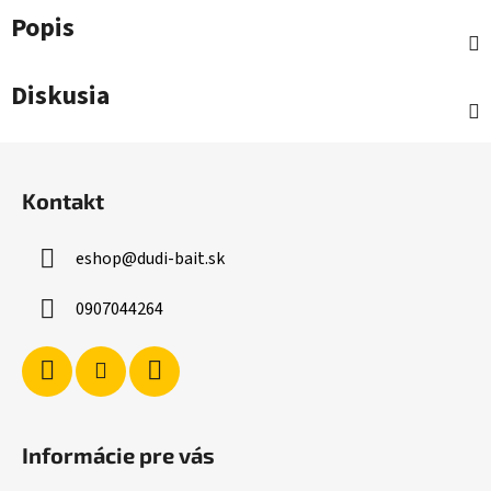
Popis
Diskusia
Z
á
Kontakt
p
ä
eshop
@
dudi-bait.sk
t
i
0907044264
e
Informácie pre vás