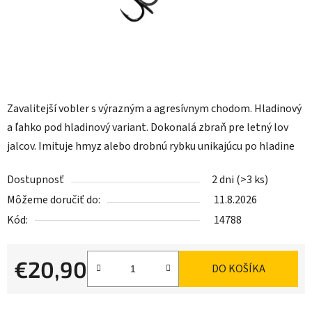
Zavalitejší vobler s výrazným a agresívnym chodom. Hladinový
a ľahko pod hladinový variant. Dokonalá zbraň pre letný lov
jalcov. Imituje hmyz alebo drobnú rybku unikajúcu po hladine
Dostupnosť
2 dni
(>3 ks)
Môžeme doručiť do:
11.8.2026
Kód:
14788
€20,90
DO KOŠÍKA
Jednotková cena: