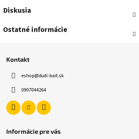
Diskusia
Ostatné informácie
Z
á
Kontakt
p
ä
eshop
@
dudi-bait.sk
t
i
0907044264
e
Informácie pre vás