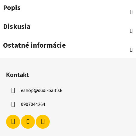
Popis
Diskusia
Ostatné informácie
Z
á
Kontakt
p
ä
eshop
@
dudi-bait.sk
t
i
0907044264
e