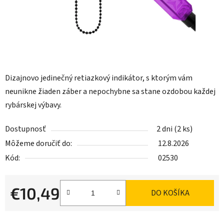
Dizajnovo jedinečný retiazkový indikátor, s ktorým vám
neunikne žiaden záber a nepochybne sa stane ozdobou každej
rybárskej výbavy.
Dostupnosť
2 dni
(2 ks)
Môžeme doručiť do:
12.8.2026
Kód:
02530
€10,49
DO KOŠÍKA
Jednotková cena: