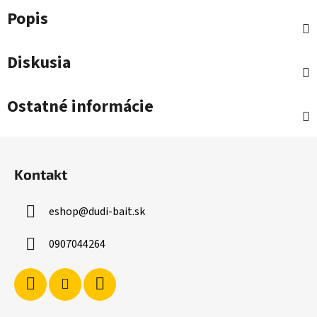
Popis
Diskusia
Ostatné informácie
Z
á
Kontakt
p
ä
eshop
@
dudi-bait.sk
t
i
0907044264
e