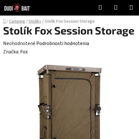
Prejsť
Hľadať
NÁKUP
na
KOŠÍK
obsah
Domov
/
Camping
/
Stolíky
/
Stolík Fox Session Storage
Stolík Fox Session Storage
Priemerné
Neohodnotené
Podrobnosti hodnotenia
hodnotenie
Značka:
Fox
produktu
je
0,0
z
5
hviezdičiek.