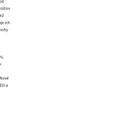
od
prútov
iež
je ich
 nohy
i,
k.
 Nové
ili a