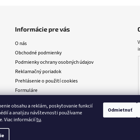
Informácie pre vás
V
O nás
i
Obchodné podmienky
Podmienky ochrany osobných údajov
Reklamačný poriadok
Prehlásenie o použití cookies
Formuláre
Blog
enie obsahu a reklám, poskytovanie funkcií
NAŠI PARTNERI - predajcovia Dudi Bait
Odmietnuť
édií a analýzu návštevnosti používame
VEĽKÁ AUGUSTOVÁ SÚŤAŽ O 100kg BOILIES
e. Viac informácií
tu
.
ie