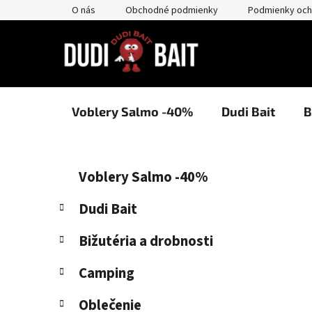
Prejsť
O nás
Obchodné podmienky
Podmienky och
na
obsah
Voblery Salmo -40%
Dudi Bait
B
B
K
Preskočiť
Voblery Salmo -40%
a
kategórie
o
t
č
Dudi Bait
e
n
g
Bižutéria a drobnosti
ý
ó
p
r
Camping
i
a
e
n
Oblečenie