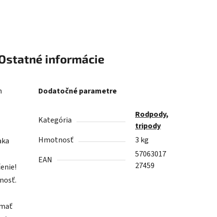
Ostatné informácie
h
Dodatočné parametre
Rodpody,
Kategória
tripody
Hmotnosť
3 kg
aka
57063017
EAN
27459
enie!
nosť.
 mať