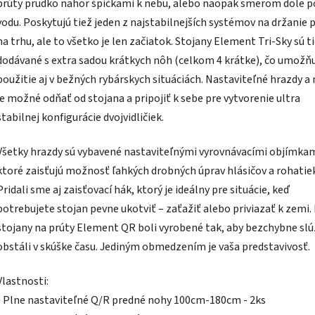
prúty prudko nahor špičkami k nebu, alebo naopak smerom dole p
vodu. Poskytujú tiež jeden z najstabilnejších systémov na držanie 
na trhu, ale to všetko je len začiatok. Stojany Element Tri-Sky sú t
dodávané s extra sadou krátkych nôh (celkom 4 krátke), čo umožňu
použitie aj v bežných rybárskych situáciách. Nastaviteľné hrazdy a
je možné odňať od stojana a pripojiť k sebe pre vytvorenie ultra
stabilnej konfigurácie dvojvidličiek.
Všetky hrazdy sú vybavené nastaviteľnými vyrovnávacími objímkam
ktoré zaisťujú možnosť ľahkých drobných úprav hlásičov a rohatie
Pridali sme aj zaisťovací hák, ktorý je ideálny pre situácie, keď
potrebujete stojan pevne ukotviť – zaťažiť alebo priviazať k zemi.
stojany na prúty Element QR boli vyrobené tak, aby bezchybne slúž
obstáli v skúške času. Jediným obmedzením je vaša predstavivosť.
Vlastnosti:
• Plne nastaviteľné Q/R predné nohy 100cm-180cm - 2ks