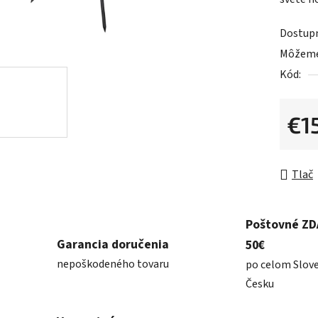
0,0
z
Dostup
5
Môžeme 
hviezdič
Kód:
€1
Jednot
Tlač
Poštovné Z
Garancia doručenia
50€
nepoškodeného tovaru
po celom Slov
Česku