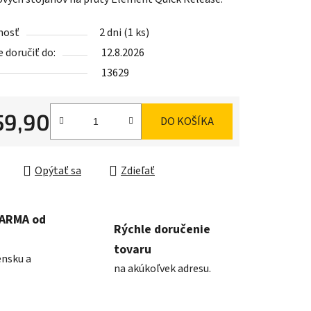
nosť
2 dni
(1 ks)
doručiť do:
12.8.2026
iek.
13629
59,90
DO KOŠÍKA
ková cena:
Opýtať sa
Zdieľať
DARMA od
Rýchle doručenie
tovaru
ensku a
na akúkoľvek adresu.