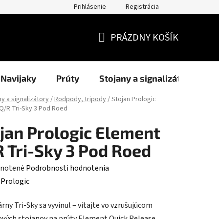
Prihlásenie
Registrácia
užití cookies
Formuláre
Blog
NAŠI PARTNERI - predajcov
PRÁZDNY KOŠÍK
NÁKUPNÝ
KOŠÍK
Navijaky
Prúty
Stojany a signalizátory
ny a signalizátory
/
Rodpody, tripody
/
Stojan Prologic
Q/R Tri-Sky 3 Pod Roed
jan Prologic Element
 Tri-Sky 3 Pod Roed
rné
notené
Podrobnosti hodnotenia
enie
:
Prologic
tu
rny Tri-Sky sa vyvinul – vitajte vo vzrušujúcom
ových stojanov na prúty Element Quick Release.