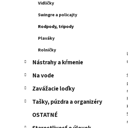
Vidličky
Swingre a policajty
Rodpody, tripody
Plaváky
Rolničky
Nástrahy a kŕmenie
Na vode
Zavážacie loďky
Tašky, púzdra a organizéry
OSTATNÉ