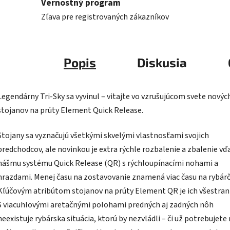
Vernostný program
Zľava pre registrovaných zákazníkov
Popis
Diskusia
Legendárny Tri-Sky sa vyvinul – vitajte vo vzrušujúcom svete novýc
stojanov na prúty Element Quick Release.
Stojany sa vyznačujú všetkými skvelými vlastnosťami svojich
predchodcov, ale novinkou je extra rýchle rozbalenie a zbalenie vď
nášmu systému Quick Release (QR) s rýchloupínacími nohami a
hrazdami. Menej času na zostavovanie znamená viac času na rybárč
Kľúčovým atribútom stojanov na prúty Element QR je ich všestran
S viacuhlovými aretačnými polohami predných aj zadných nôh
neexistuje rybárska situácia, ktorú by nezvládli – či už potrebujete