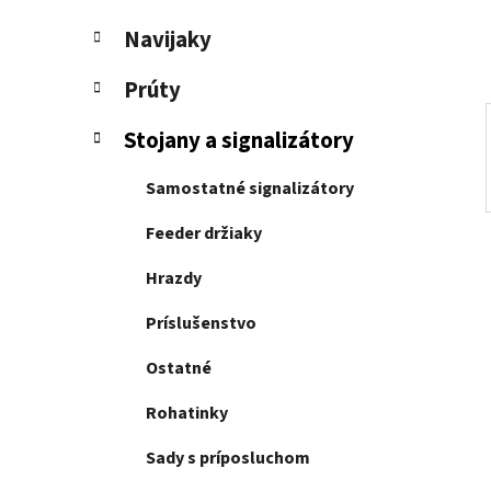
e
l
Navijaky
Prúty
Stojany a signalizátory
Samostatné signalizátory
Feeder držiaky
Hrazdy
Príslušenstvo
Ostatné
Rohatinky
Sady s príposluchom