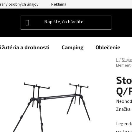
rany osobných údajov
Reklamačný poriadok
Prehlásenie o po
ižutéria a drobnosti
Camping
Oblečenie
Domov
/
Stoja
Element 
Sto
Q/R
Prieme
Neohod
hodnot
Značka
produk
Legendá
je
svete n