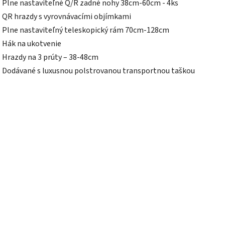
• Plne nastaviteľné Q/R zadné nohy 38cm-60cm - 4ks
• QR hrazdy s vyrovnávacími objímkami
• Plne nastaviteľný teleskopický rám 70cm-128cm
• Hák na ukotvenie
• Hrazdy na 3 prúty – 38-48cm
• Dodávané s luxusnou polstrovanou transportnou taškou