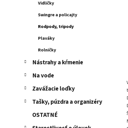
Vidličky
Swingre a policajty
Rodpody, tripody
Plaváky
Rolničky
Nástrahy a kŕmenie
Na vode
Zavážacie loďky
Tašky, púzdra a organizéry
OSTATNÉ