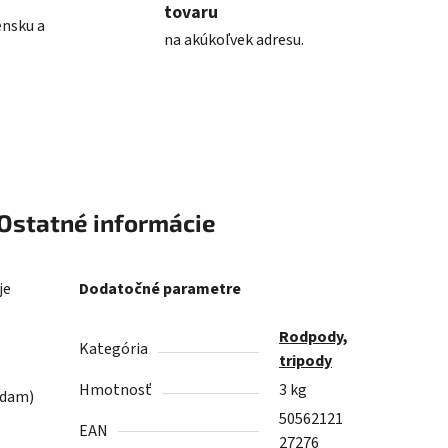
tovaru
ensku a
na akúkoľvek adresu.
Ostatné informácie
je
Dodatočné parametre
Rodpody,
Kategória
tripody
Hmotnosť
3 kg
zdam)
50562121
EAN
27276