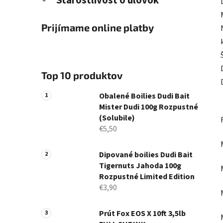
Starostlivosť o úlovok
Prijímame online platby
Top 10 produktov
Obalené Boilies Dudi Bait
Mister Dudi 100g Rozpustné
(Solubile)
€5,50
Dipované boilies Dudi Bait
Tigernuts Jahoda 100g
Rozpustné Limited Edition
€3,90
Prút Fox EOS X 10ft 3,5lb