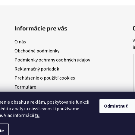
Informácie pre vás
V
O nás
i
Obchodné podmienky
Podmienky ochrany osobných údajov
Reklamačný poriadok
Prehlásenie o použití cookies
Formuláre
Blog
enie obsahu a reklám, poskytovanie funkcií
NAŠI PARTNERI - predajcovia Dudi Bait
Odmietnuť
édií a analýzu návštevnosti používame
VEĽKÁ AUGUSTOVÁ SÚŤAŽ O 100kg BOILIES
e. Viac informácií
tu
.
ie