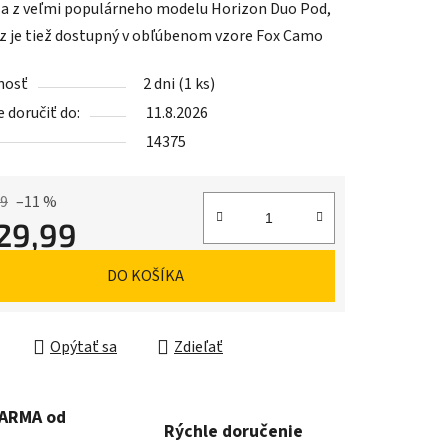
a z veľmi populárneho modelu Horizon Duo Pod,
az je tiež dostupný v obľúbenom vzore Fox Camo
nosť
2 dni
(1 ks)
doručiť do:
11.8.2026
iek.
14375
99
–11 %
29,99
ková cena:
DO KOŠÍKA
Opýtať sa
Zdieľať
DARMA od
Rýchle doručenie