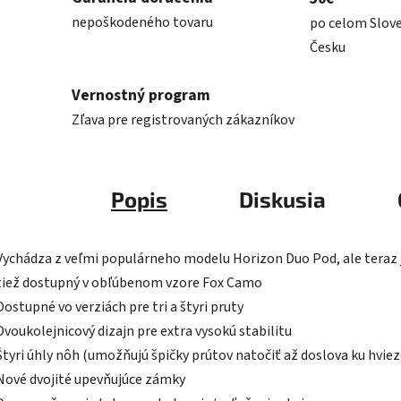
nepoškodeného tovaru
po celom Slov
Česku
Vernostný program
Zľava pre registrovaných zákazníkov
Popis
Diskusia
Vychádza z veľmi populárneho modelu Horizon Duo Pod, ale teraz 
tiež dostupný v obľúbenom vzore Fox Camo
Dostupné vo verziách pre tri a štyri pruty
Dvoukolejnicový dizajn pre extra vysokú stabilitu
Štyri úhly nôh (umožňujú špičky prútov natočiť až doslova ku hvie
Nové dvojité upevňujúce zámky