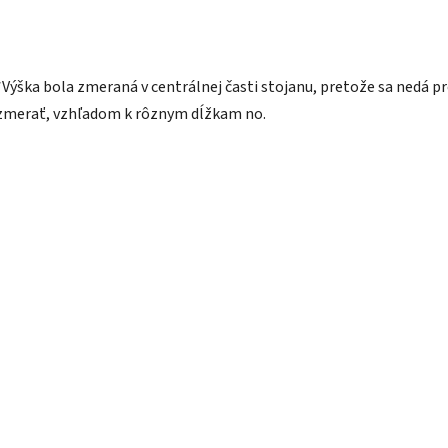
*Výška bola zmeraná v centrálnej časti stojanu, pretože sa nedá p
zmerať, vzhľadom k rôznym dĺžkam no.