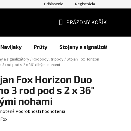
Prihlásenie
Registrácia
užití cookies
Formuláre
Blog
NAŠI PARTNERI - predajcov
PRÁZDNY KOŠÍK
NÁKUPNÝ
KOŠÍK
Navijaky
Prúty
Stojany a signalizátory
ny a signalizátory
/
Rodpody, tripody
/
Stojan Fox Horizon
 3 rod pod s 2 x 36" dlhými nohami
jan Fox Horizon Duo
o 3 rod pod s 2 x 36"
ými nohami
rné
notené
Podrobnosti hodnotenia
enie
:
Fox
tu