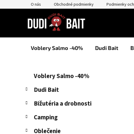
Prejsť
O nás
Obchodné podmienky
Podmienky och
na
obsah
Voblery Salmo -40%
Dudi Bait
B
B
K
Preskočiť
Voblery Salmo -40%
a
kategórie
o
t
č
Dudi Bait
e
n
g
Bižutéria a drobnosti
ý
ó
p
r
Camping
i
a
e
n
Oblečenie