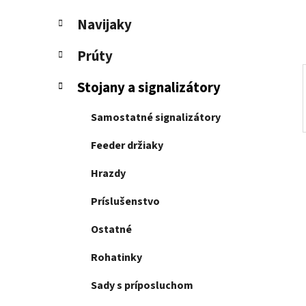
e
l
Navijaky
Prúty
Stojany a signalizátory
Samostatné signalizátory
Feeder držiaky
Hrazdy
Príslušenstvo
Ostatné
Rohatinky
Sady s príposluchom