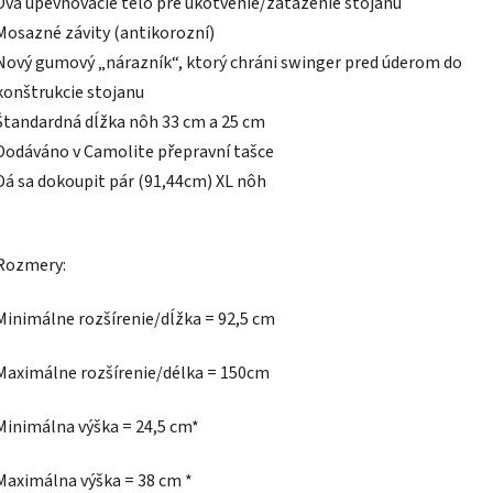
Dva upevňovacie telo pre ukotvenie/zaťaženie stojanu
Mosazné závity (antikorozní)
Nový gumový „nárazník“, ktorý chráni swinger pred úderom do
konštrukcie stojanu
Štandardná dĺžka nôh 33 cm a 25 cm
Dodáváno v Camolite přepravní tašce
Dá sa dokoupit pár (91,44cm) XL nôh
Rozmery:
Minimálne rozšírenie/dĺžka = 92,5 cm
Maximálne rozšírenie/délka = 150cm
Minimálna výška = 24,5 cm*
Maximálna výška = 38 cm *