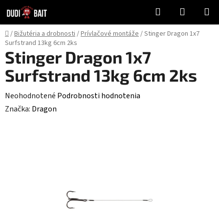
Prejsť
Hľadať
NÁKUP
na
KOŠÍK
obsah
Domov
/
Bižutéria a drobnosti
/
Prívlačové montáže
/
Stinger Dragon 1x7
Surfstrand 13kg 6cm 2ks
Stinger Dragon 1x7
Surfstrand 13kg 6cm 2ks
Priemerné
Neohodnotené
Podrobnosti hodnotenia
hodnotenie
Značka:
Dragon
produktu
je
0,0
z
5
hviezdičiek.