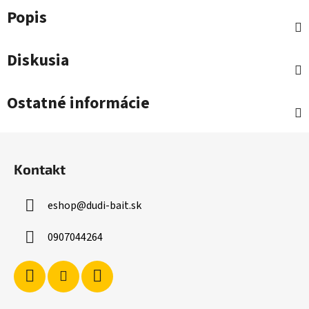
Popis
Diskusia
Ostatné informácie
Z
á
Kontakt
p
ä
eshop
@
dudi-bait.sk
t
i
0907044264
e