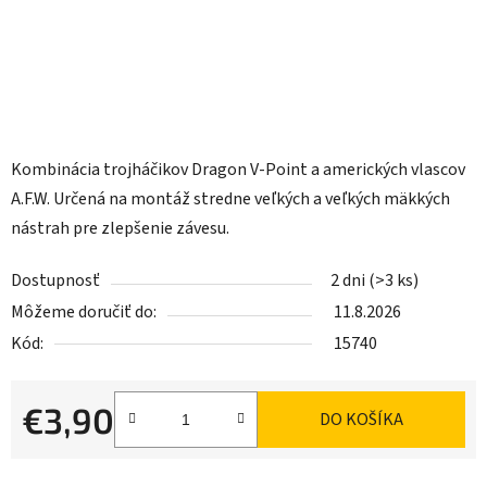
Kombinácia trojháčikov Dragon V-Point a amerických vlascov
A.F.W. Určená na montáž stredne veľkých a veľkých mäkkých
nástrah pre zlepšenie závesu.
Dostupnosť
2 dni
(>3 ks)
Môžeme doručiť do:
11.8.2026
Kód:
15740
€3,90
DO KOŠÍKA
Jednotková cena: