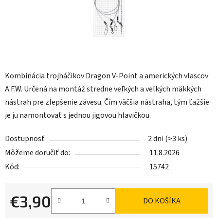
Kombinácia trojháčikov Dragon V-Point a amerických vlascov
A.F.W. Určená na montáž stredne veľkých a veľkých mäkkých
nástrah pre zlepšenie závesu. Čím väčšia nástraha, tým ťažšie
je ju namontovať s jednou jigovou hlavičkou.
Dostupnosť
2 dni
(>3 ks)
Môžeme doručiť do:
11.8.2026
Kód:
15742
€3,90
DO KOŠÍKA
Jednotková cena: