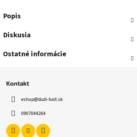
Popis
Diskusia
Ostatné informácie
Z
á
Kontakt
p
ä
eshop
@
dudi-bait.sk
t
i
0907044264
e