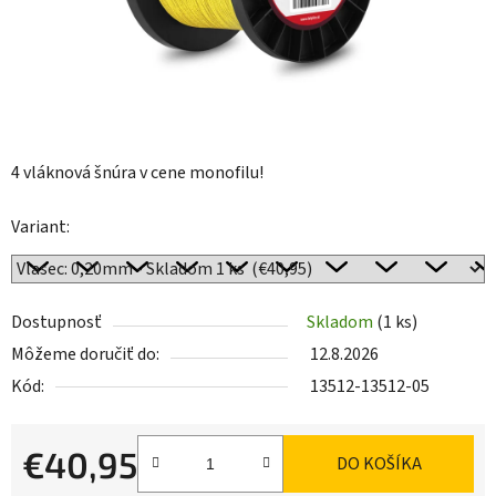
4 vláknová šnúra v cene monofilu!
Variant:
Dostupnosť
Skladom
(1 ks)
Môžeme doručiť do:
12.8.2026
Kód:
13512-13512-05
€40,95
DO KOŠÍKA