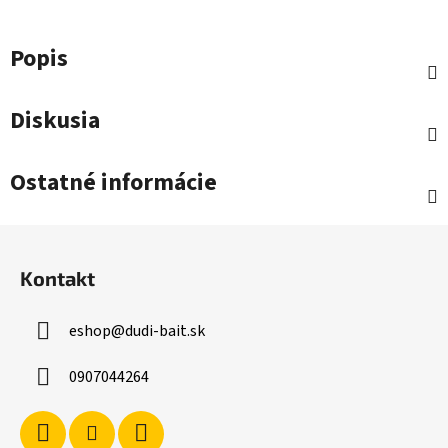
Popis
Diskusia
Ostatné informácie
Z
á
Kontakt
p
ä
eshop
@
dudi-bait.sk
t
i
0907044264
e