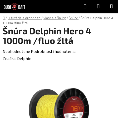
Prejsť
Hľadať
NÁKUP
na
KOŠÍK
obsah
Domov
/
Bižutéria a drobnosti
/
Vlasce a šnúry
/
Šnúry
/
Šnúra Delphin Hero 4
1000m /fluo žltá
Šnúra Delphin Hero 4
1000m /fluo žltá
Priemerné
Neohodnotené
Podrobnosti hodnotenia
hodnotenie
Značka:
Delphin
produktu
je
0,0
z
5
hviezdičiek.