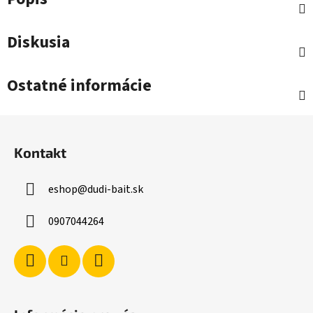
Diskusia
Ostatné informácie
Z
á
Kontakt
p
ä
eshop
@
dudi-bait.sk
t
i
0907044264
e