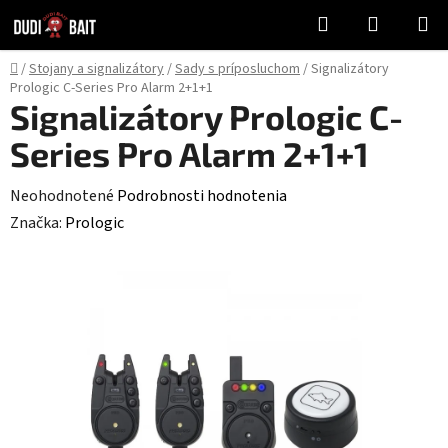
Prejsť
Hľadať
NÁKUP
na
KOŠÍK
obsah
Domov
/
Stojany a signalizátory
/
Sady s príposluchom
/
Signalizátory
Prologic C-Series Pro Alarm 2+1+1
Signalizátory Prologic C-
Series Pro Alarm 2+1+1
Priemerné
Neohodnotené
Podrobnosti hodnotenia
hodnotenie
Značka:
Prologic
produktu
je
0,0
z
5
hviezdičiek.