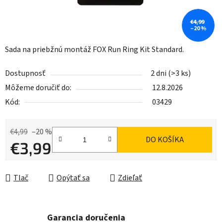
€4,99
–20 %
Sada na priebžnú montáž FOX Run Ring Kit Standard.
Dostupnosť
2 dni
(>3 ks)
Môžeme doručiť do:
12.8.2026
Kód:
03429
€4,99
–20 %
DO KOŠÍKA
€3,99
Jednotková cena:
Tlač
Opýtať sa
Zdieľať
Garancia doručenia