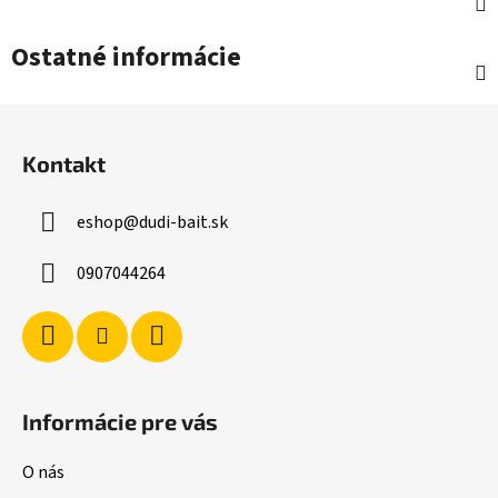
Ostatné informácie
Z
á
Kontakt
p
ä
eshop
@
dudi-bait.sk
t
i
0907044264
e
Informácie pre vás
O nás