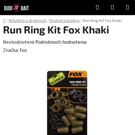
Prejsť
Hľadať
NÁKUP
na
KOŠÍK
obsah
Domov
/
Bižutéria a drobnosti
/
Drobná bižutéria
/
Run Ring Kit Fox Khaki
Run Ring Kit Fox Khaki
Priemerné
Neohodnotené
Podrobnosti hodnotenia
hodnotenie
Značka:
Fox
produktu
je
0,0
z
5
hviezdičiek.