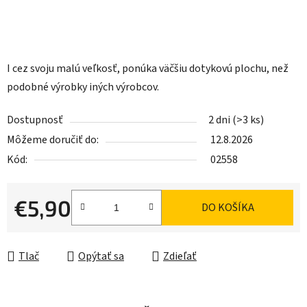
I cez svoju malú veľkosť, ponúka väčšiu dotykovú plochu, než
podobné výrobky iných výrobcov.
Dostupnosť
2 dni
(>3 ks)
Môžeme doručiť do:
12.8.2026
Kód:
02558
€5,90
DO KOŠÍKA
Jednotková cena:
Tlač
Opýtať sa
Zdieľať