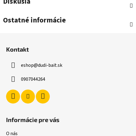
Diskusia
Ostatné informácie
Z
á
Kontakt
p
ä
eshop
@
dudi-bait.sk
t
i
0907044264
e
Informácie pre vás
O nás