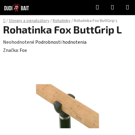
Prejsť
Hľadať
NÁKUP
na
KOŠÍK
obsah
Domov
/
Stojany a signalizátory
/
Rohatinky
/
Rohatinka Fox ButtGrip L
Rohatinka Fox ButtGrip L
Priemerné
Neohodnotené
Podrobnosti hodnotenia
hodnotenie
Značka:
Fox
produktu
je
0,0
z
5
hviezdičiek.