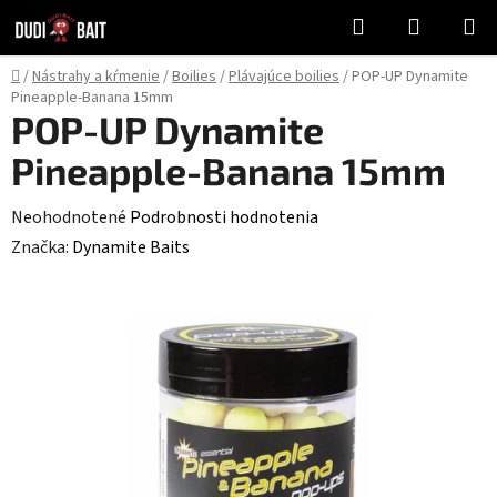
Prejsť
Hľadať
NÁKUP
na
KOŠÍK
obsah
Domov
/
Nástrahy a kŕmenie
/
Boilies
/
Plávajúce boilies
/
POP-UP Dynamite
Pineapple-Banana 15mm
POP-UP Dynamite
Pineapple-Banana 15mm
Priemerné
Neohodnotené
Podrobnosti hodnotenia
hodnotenie
Značka:
Dynamite Baits
produktu
je
0,0
z
5
hviezdičiek.