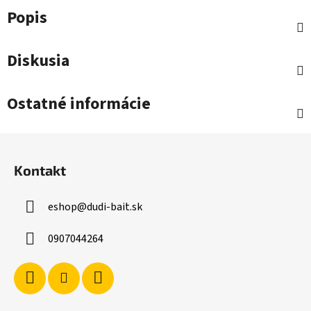
Popis
Diskusia
Ostatné informácie
Z
á
Kontakt
p
ä
eshop
@
dudi-bait.sk
t
i
0907044264
e