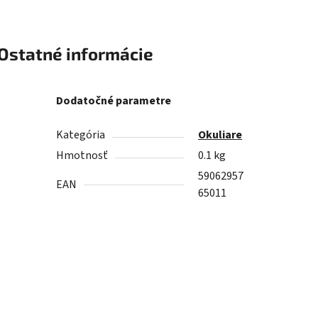
Ostatné informácie
Dodatočné parametre
Kategória
Okuliare
Hmotnosť
0.1 kg
59062957
EAN
65011