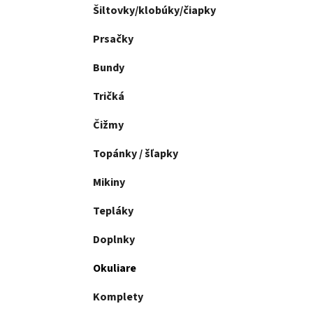
l
Šiltovky/klobúky/čiapky
Prsačky
Bundy
Tričká
Čižmy
Topánky / šľapky
Mikiny
Tepláky
Doplnky
Okuliare
Komplety