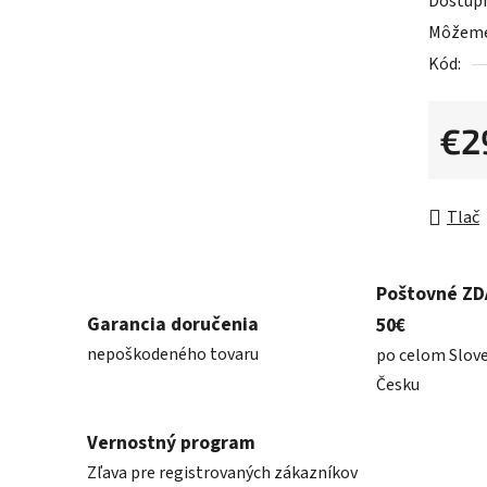
Dostup
z
Môžeme 
5
Kód:
hviezdič
€2
Jednot
Tlač
Poštovné Z
Garancia doručenia
50€
nepoškodeného tovaru
po celom Slov
Česku
Vernostný program
Zľava pre registrovaných zákazníkov