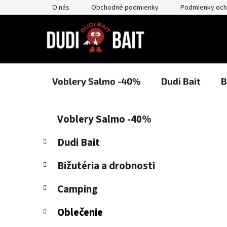
Prejsť
O nás
Obchodné podmienky
Podmienky och
na
obsah
Voblery Salmo -40%
Dudi Bait
B
B
K
Preskočiť
Voblery Salmo -40%
a
kategórie
o
t
č
Dudi Bait
e
n
g
Bižutéria a drobnosti
ý
ó
p
r
Camping
i
a
e
n
Oblečenie
e