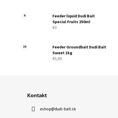
Feeder liquid Dudi Bait
Special Fruits 250ml
€3
Feeder Groundbait Dudi Bait
Sweet 1kg
€5,90
Z
á
Kontakt
p
ä
eshop
@
dudi-bait.sk
t