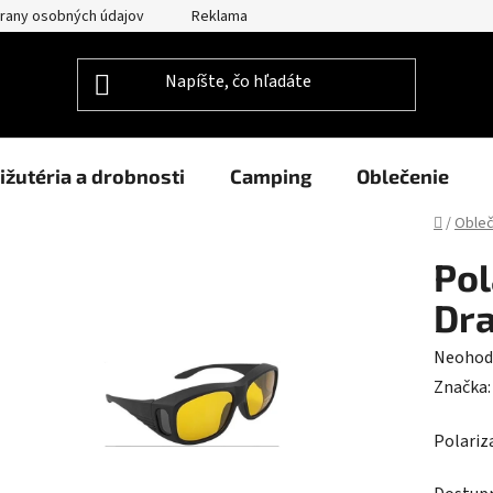
rany osobných údajov
Reklamačný poriadok
Prehlásenie o po
ižutéria a drobnosti
Camping
Oblečenie
Domov
/
Obleč
Pol
Dr
Prieme
Neohod
hodnot
Značka
produk
Polariz
je
0,0