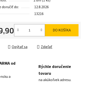
nosť
2 dni
(1 ks)
doručiť do:
12.8.2026
13216
iek.
9,90
DO KOŠÍKA
ková cena:
Opýtať sa
Zdieľať
DARMA od
Rýchle doručenie
tovaru
ensku a
na akúkoľvek adresu.