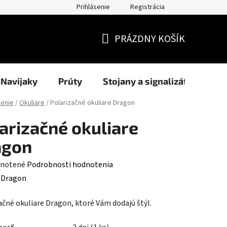
Prihlásenie
Registrácia
užití cookies
Formuláre
Blog
NAŠI PARTNERI - predajcov
PRÁZDNY KOŠÍK
NÁKUPNÝ
KOŠÍK
Navijaky
Prúty
Stojany a signalizátory
enie
/
Okuliare
/
Polarizačné okuliare Dragon
arizačné okuliare
agon
rné
notené
Podrobnosti hodnotenia
enie
:
Dragon
tu
ačné okuliare Dragon, ktoré Vám dodajú štýl.