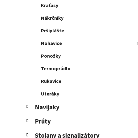
Kraťasy
Nákrčníky
Pršiplášte
Nohavice
Ponožky
Termoprádlo
Rukavice
Uteráky
Navijaky
Prúty
Stojany a signalizátory